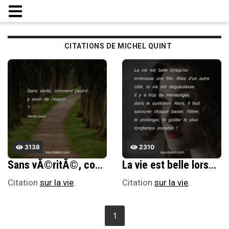
CITATIONS DE MICHEL QUINT
3138
2310
Sans vÃ©ritÃ©, comment peut-il y avoir de lâ€™espoir... ?
La vie est belle lorsqu'on embrasse une fille. Mais d'un autre cÃ´tÃ©, la vie est dÃ©gueulasse. Il y a trop de mensonges dans le quotidien. Alors, il faut savourer chaque baiser, l'Ã©tirer, le prolonger, le goÃ»ter le plus longtemps possible !
Citation
sur la vie
.
Citation
sur la vie
.
1