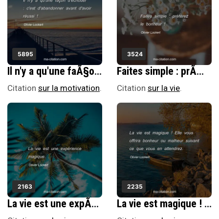
5895
3524
Il n'y a qu'une faÃ§on d'Ã©chouer : c'est d'abandonner avant d'avoir rÃ©ussi !
Faites simple : prÃ©fÃ©rez le bonheur !
Citation
sur la motivation
.
Citation
sur la vie
.
2163
2235
La vie est une expÃ©rience magique.
La vie est magique ! Elle vous offrira bonheur ou malheur suivant ce que vous en attendrez.