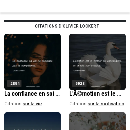
CITATIONS D'OLIVIER LOCKERT
2854
5928
La confiance en soi ne remplace pas la compÃ©tence.
L'Ã©motion est le moteur du changement, et la joie son essence.
Citation
sur la vie
.
Citation
sur la motivation
.