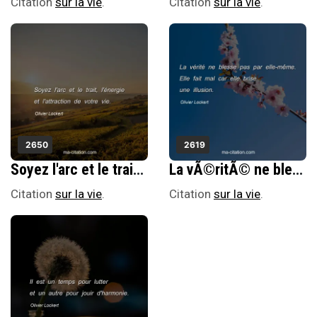
Citation
sur la vie
.
Citation
sur la vie
.
2650
2619
Soyez l'arc et le trait, l'Ã©nergie et l'attraction de votre vie.
La vÃ©ritÃ© ne blesse pas par elle-mÃªme. Elle fait mal car elle brise une illusion.
Citation
sur la vie
.
Citation
sur la vie
.