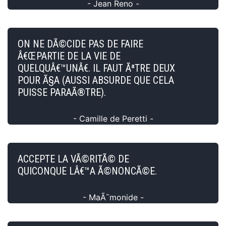
- Jean Reno -
ON NE DÃ©CIDE PAS DE FAIRE
Â€ŒPARTIE DE LA VIE DE
QUELQUÂ€™UNÂ€. IL FAUT ÃªTRE DEUX
POUR Ã§A (AUSSI ABSURDE QUE CELA
PUISSE PARAÃ®TRE).
- Camille de Peretti -
ACCEPTE LA VÃ©RITÃ© DE
QUICONQUE LÂ€™A Ã©NONCÃ©E.
- MaÃ¯monide -