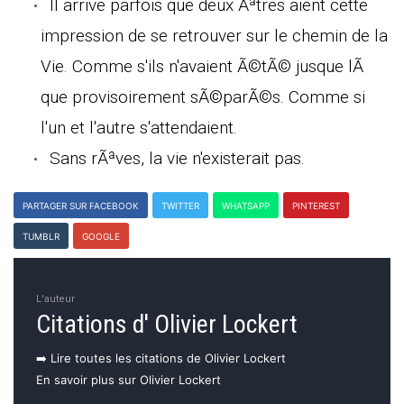
Il arrive parfois que deux Ãªtres aient cette
impression de se retrouver sur le chemin de la
Vie. Comme s'ils n'avaient Ã©tÃ© jusque lÃ
que provisoirement sÃ©parÃ©s. Comme si
l'un et l'autre s'attendaient.
Sans rÃªves, la vie n'existerait pas.
PARTAGER SUR FACEBOOK
TWITTER
WHATSAPP
PINTEREST
TUMBLR
GOOGLE
L'auteur
Citations d' Olivier Lockert
➡️ Lire toutes les citations de Olivier Lockert
En savoir plus sur Olivier Lockert