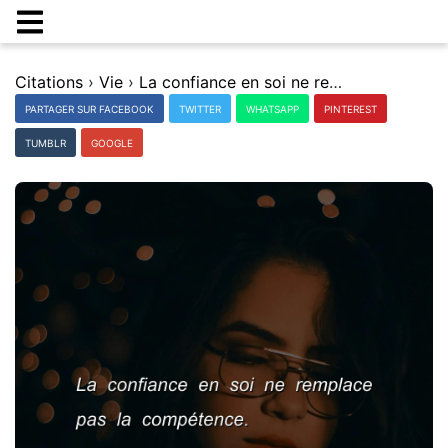
Citations
›
Vie
›
La confiance en soi ne remplace pas la compÃ©tence.
PARTAGER SUR FACEBOOK
TWITTER
WHATSAPP
PINTEREST
TUMBLR
GOOGLE