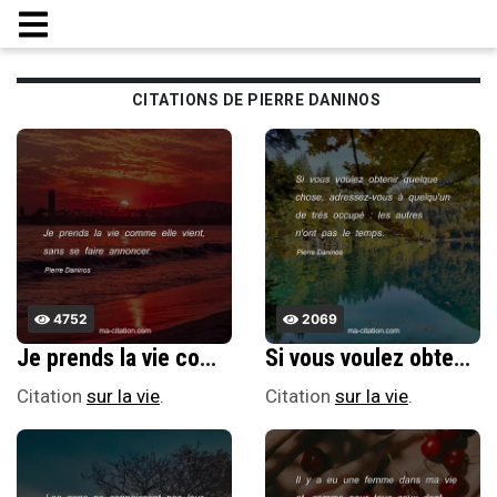
CITATIONS DE PIERRE DANINOS
4752
2069
Je prends la vie comme elle vient, sans se faire annoncer.
Si vous voulez obtenir quelque chose, adressez-vous Ã quelqu'un de trÃ¨s occupÃ© : les autres n'ont pas le temps.
Citation
sur la vie
.
Citation
sur la vie
.