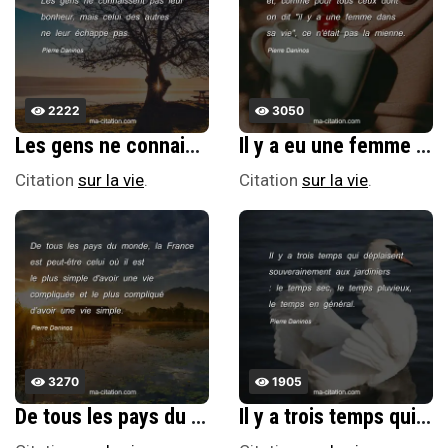
2222
3050
Les gens ne connaissent pas leur bonheur, mais celui des autres ne leur Ã©chappe pas.
Il y a eu une femme dans ma vie et, comme pour tous ceux dont on dit "il y a une femme dans sa vie", ce n'Ã©tait pas la mienne.
Citation
sur la vie
.
Citation
sur la vie
.
3270
1905
De tous les pays du monde, la France est peut-Ãªtre celui oÃ¹ il est le plus simple d'avoir une vie compliquÃ©e et le plus compliquÃ© d'avoir une vie simple.
Il y a trois temps qui dÃ©plaisent souverainement aux jardiniers : le temps sec, le temps pluvieux, le temps en gÃ©nÃ©ral.