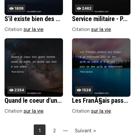
1809
2462
S'il existe bien des pays pour gagner sa vie, la France est, tout compte fait, celui oÃ¹ l'on dÃ©pense le mieux.
Service militaire - PÃ©riode pendant laquelle on mange mal mais qui nourrit la conversation pour la vie.
Citation
sur la vie
.
Citation
sur la vie
.
2354
1528
Quand le coeur d'un grand homme cesse de battre, on donne son nom Ã une artÃ¨re.
Les FranÃ§ais passent leur temps Ã se tÃ©lÃ©phoner pour se dire quâ€™ils se voient et Ã se voir pour se dire quâ€™ils se tÃ©lÃ©phonent.
Citation
sur la vie
.
Citation
sur la vie
.
1
2
—
Suivant >