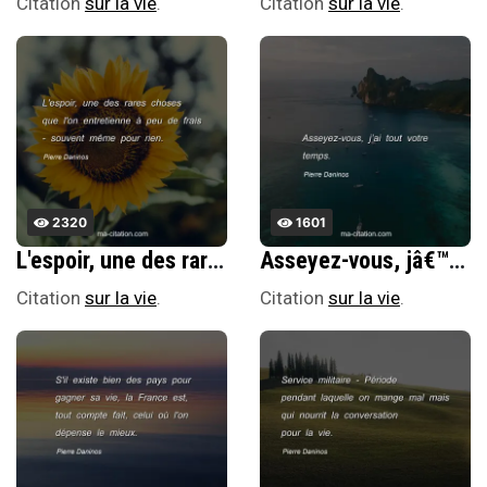
Citation
sur la vie
.
Citation
sur la vie
.
2320
1601
L'espoir, une des rares choses que l'on entretienne Ã peu de frais - souvent mÃªme pour rien.
Asseyez-vous, jâ€™ai tout votre temps.
Citation
sur la vie
.
Citation
sur la vie
.