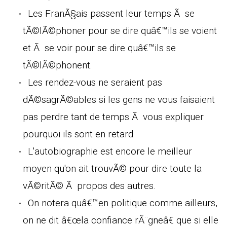
Les FranÃ§ais passent leur temps Ã se
tÃ©lÃ©phoner pour se dire quâ€™ils se voient
et Ã se voir pour se dire quâ€™ils se
tÃ©lÃ©phonent.
Les rendez-vous ne seraient pas
dÃ©sagrÃ©ables si les gens ne vous faisaient
pas perdre tant de temps Ã vous expliquer
pourquoi ils sont en retard.
L'autobiographie est encore le meilleur
moyen qu'on ait trouvÃ© pour dire toute la
vÃ©ritÃ© Ã propos des autres.
On notera quâ€™en politique comme ailleurs,
on ne dit â€œla confiance rÃ¨gneâ€ que si elle