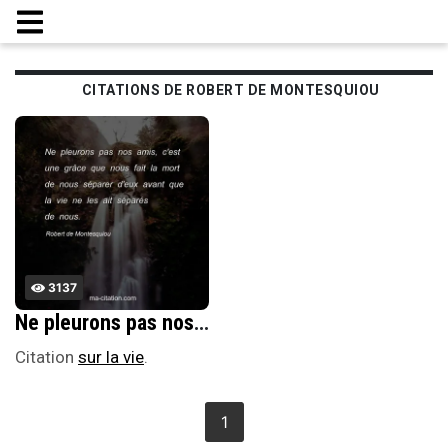
CITATIONS DE ROBERT DE MONTESQUIOU
3137
Ne pleurons pas nos amis, c'est une grÃ¢ce que nous fait la mort de nous sÃ©parer d'eux avant que la vie ne les ait sÃ©parÃ©s de nous.
Citation
sur la vie
.
1