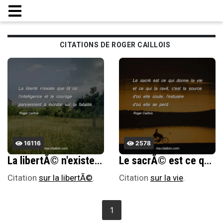
CITATIONS DE ROGER CAILLOIS
16116
2578
La libertÃ© n'existe que lÃ oÃ¹ l'intelligence et le courage parviennent Ã mordre sur la fatalitÃ©.
Le sacrÃ© est ce qui donne la vie et ce qui la ravit, c'est la source d'oÃ¹ elle coule, l'estuaire d'oÃ¹ elle se perd.
Citation
sur la libertÃ©
.
Citation
sur la vie
.
1