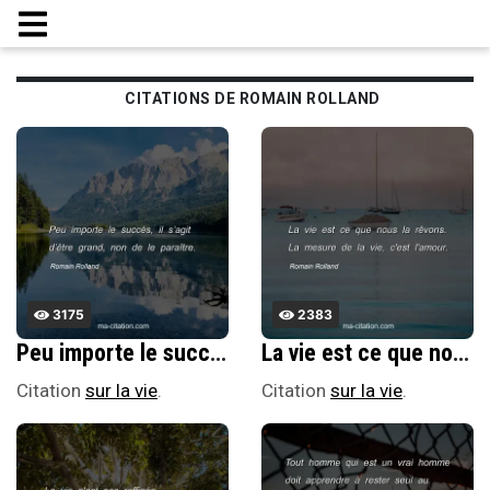
CITATIONS DE ROMAIN ROLLAND
3175
2383
Peu importe le succÃ¨s, il sâ€™agit dâ€™Ãªtre grand, non de le paraÃ®tre.
La vie est ce que nous la rÃªvons. La mesure de la vie, c'est l'amour.
Citation
sur la vie
.
Citation
sur la vie
.