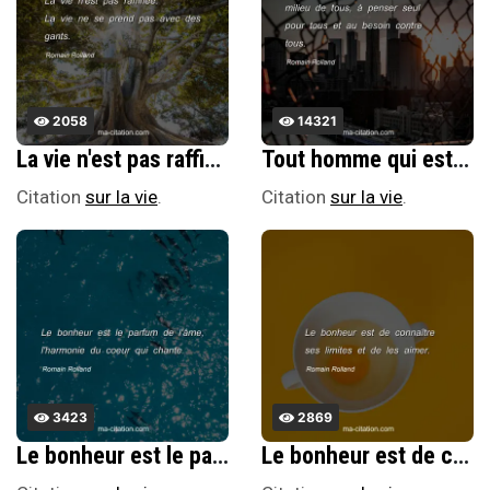
2058
14321
La vie n'est pas raffinÃ©e. La vie ne se prend pas avec des gants.
Tout homme qui est un vrai homme doit apprendre Ã rester seul au milieu de tous, Ã penser seul pour tous et au besoin contre tous.
Citation
sur la vie
.
Citation
sur la vie
.
3423
2869
Le bonheur est le parfum de l'Ã¢me, l'harmonie du coeur qui chante.
Le bonheur est de connaÃ®tre ses limites et de les aimer.