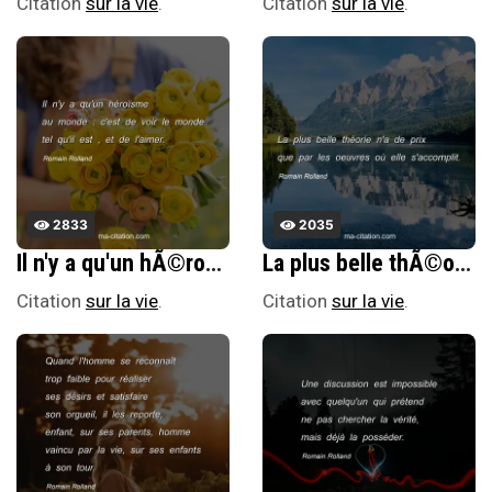
Citation
sur la vie
.
Citation
sur la vie
.
2833
2035
Il n'y a qu'un hÃ©roÃ¯sme au monde : c'est de voir le monde tel qu'il est , et de l'aimer.
La plus belle thÃ©orie n'a de prix que par les oeuvres oÃ¹ elle s'accomplit.
Citation
sur la vie
.
Citation
sur la vie
.