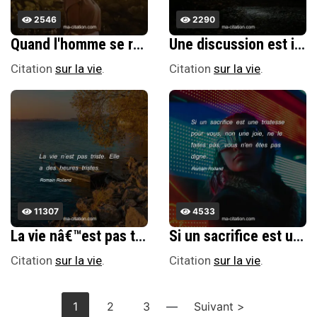
2546
2290
Quand l'homme se reconnaÃ®t trop faible pour rÃ©aliser ses dÃ©sirs et satisfaire son orgueil, il les reporte, enfant, sur ses parents, homme vaincu par la vie, sur ses enfants Ã son tour.
Une discussion est impossible avec quelqu'un qui prÃ©tend ne pas chercher la vÃ©ritÃ©, mais dÃ©jÃ la possÃ©der.
Citation
sur la vie
.
Citation
sur la vie
.
11307
4533
La vie nâ€™est pas triste. Elle a des heures tristes.
Si un sacrifice est une tristesse pour vous, non une joie, ne le faites pas, vous n'en Ãªtes pas digne.
Citation
sur la vie
.
Citation
sur la vie
.
1
2
3
—
Suivant >