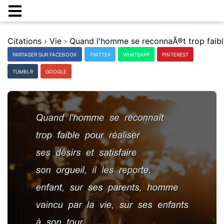
Citations
›
Vie
›
PARTAGER SUR FACEBOOK
TWITTER
WHATSAPP
PINTEREST
TUMBLR
GOOGLE