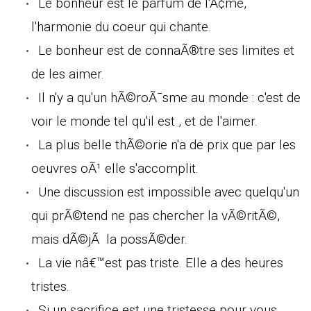
Le bonheur est le parfum de l'Ã¢me,
l'harmonie du coeur qui chante.
Le bonheur est de connaÃ®tre ses limites et
de les aimer.
Il n'y a qu'un hÃ©roÃ¯sme au monde : c'est de
voir le monde tel qu'il est , et de l'aimer.
La plus belle thÃ©orie n'a de prix que par les
oeuvres oÃ¹ elle s'accomplit.
Une discussion est impossible avec quelqu'un
qui prÃ©tend ne pas chercher la vÃ©ritÃ©,
mais dÃ©jÃ la possÃ©der.
La vie nâ€™est pas triste. Elle a des heures
tristes.
Si un sacrifice est une tristesse pour vous,