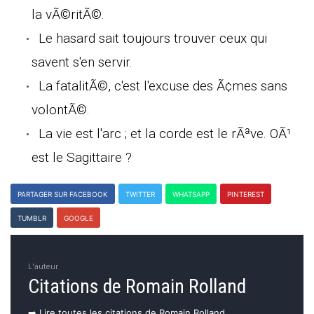
la vÃ©ritÃ©.
Le hasard sait toujours trouver ceux qui
savent s'en servir.
La fatalitÃ©, c'est l'excuse des Ã¢mes sans
volontÃ©.
La vie est l'arc ; et la corde est le rÃªve. OÃ¹
est le Sagittaire ?
PARTAGER SUR FACEBOOK
TWITTER
WHATSAPP
PINTEREST
TUMBLR
GOOGLE
L'auteur
Citations de Romain Rolland
➡️ Lire toutes les citations de Romain Rolland