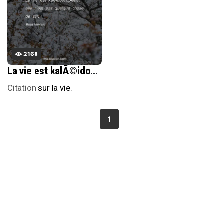
2168
La vie est kalÃ©idoscopique, elle nâ€™est pas quelque chose de sÃ»r.
Citation
sur la vie
.
1