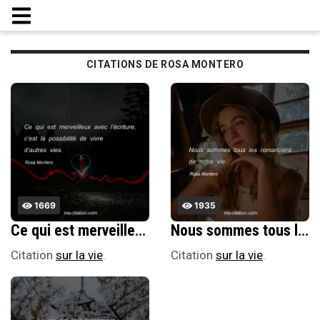
CITATIONS DE ROSA MONTERO
1669
1935
Ce qui est merveilleux avec lâ€™Ã©criture, câ€™est la possibilitÃ© de vivre dâ€™autres vies.
Nous sommes tous les romanciers de notre vie.
Citation
sur la vie
.
Citation
sur la vie
.