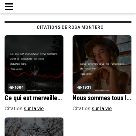
CITATIONS DE ROSA MONTERO
1664
1931
Ce qui est merveilleux avec lâ€™Ã©criture, câ€™est la possibilitÃ© de vivre dâ€™autres vies.
Nous sommes tous les romanciers de notre vie.
Citation
sur la vie
.
Citation
sur la vie
.