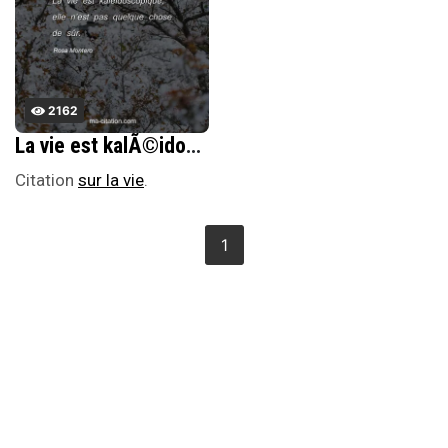
2162
La vie est kalÃ©idoscopique, elle nâ€™est pas quelque chose de sÃ»r.
Citation
sur la vie
.
1