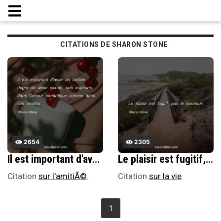
CITATIONS DE SHARON STONE
2654
2305
Il est important d'avoir un certain degrÃ© de dÃ©sir sexuel, une euphorie, dans l'amour romantique comme dans ses amitiÃ©s.
Le plaisir est fugitif, pas le bonheur.
Citation
sur l'amitiÃ©
.
Citation
sur la vie
.
1