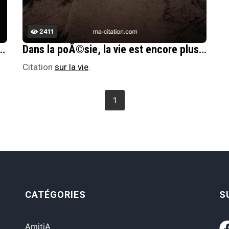
2411
, souffrir et jouir ; toute autre vie est synonyme de la mort.
Dans la poÃ©sie, la vie est encore plus vie que la vie mÃªme.
Citation
sur la vie
.
1
CATÉGORIES
S
AmitiA