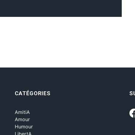
CATÉGORIES
S
AmitiA
Amour
Humour
LibertA