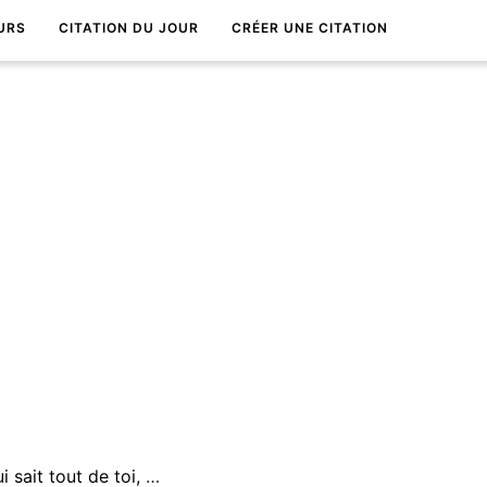
URS
CITATION DU JOUR
CRÉER UNE CITATION
Un ami, c'est quelqu'un qui sait tout de toi, et qui t'aime quand mÃªme.