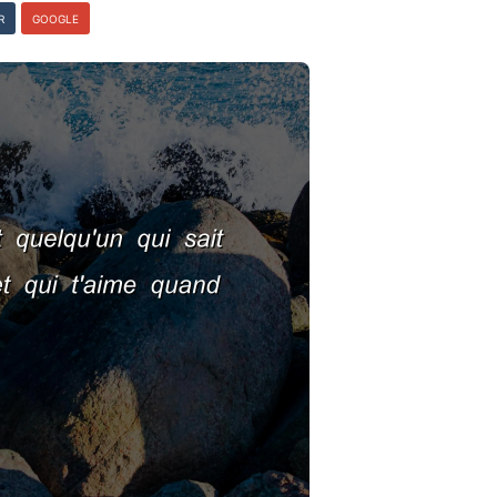
R
GOOGLE