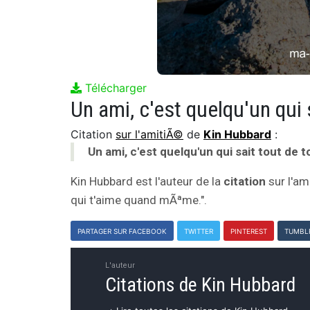
Télécharger
Citation
sur l'amitiÃ©
de
Kin Hubbard
:
Un ami, c'est quelqu'un qui sait tout de 
Kin Hubbard est l'auteur de la
citation
sur l'ami
qui t'aime quand mÃªme.".
PARTAGER SUR FACEBOOK
TWITTER
PINTEREST
TUMBL
L'auteur
Citations de Kin Hubbard