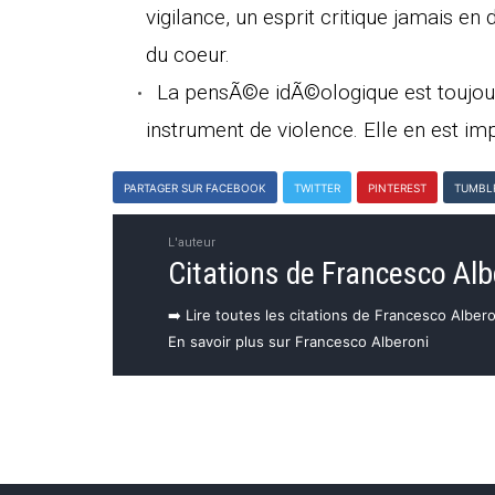
vigilance, un esprit critique jamais en 
du coeur.
La pensÃ©e idÃ©ologique est toujours
instrument de violence. Elle en est
PARTAGER SUR FACEBOOK
TWITTER
PINTEREST
TUMBL
L'auteur
Citations de Francesco Alb
➡️ Lire toutes les citations de Francesco Albero
En savoir plus sur Francesco Alberoni