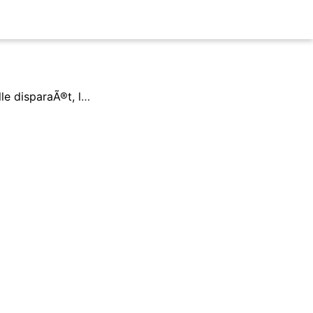
Il n'y a aucune connaissance de la terre qui ne commence par l'imagination. Lorsqu'elle disparaÃ®t, lorsque se brise la crÃ©ation par l'imaginaire, la curiositÃ© s'Ã©vanouit avec elle et le savoir s'Ã©puise.