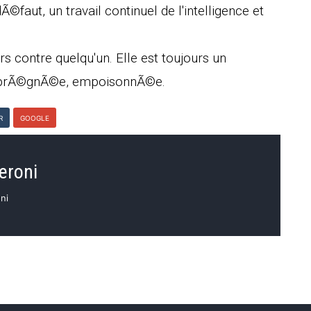
dÃ©faut, un travail continuel de l'intelligence et
 contre quelqu'un. Elle est toujours un
 imprÃ©gnÃ©e, empoisonnÃ©e.
R
GOOGLE
eroni
ni