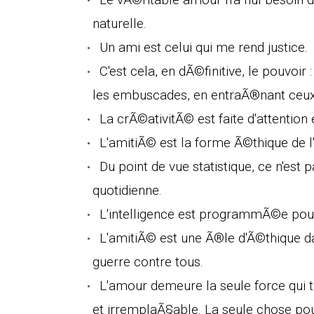
naturelle.
Un ami est celui qui me rend justice.
C'est cela, en dÃ©finitive, le pouvoir
les embuscades, en entraÃ®nant ceux
La crÃ©ativitÃ© est faite d'attention e
L'amitiÃ© est la forme Ã©thique de l
Du point de vue statistique, ce n'est
quotidienne.
L'intelligence est programmÃ©e pour
L'amitiÃ© est une Ã®le d'Ã©thique 
guerre contre tous.
L'amour demeure la seule force qui t
et irremplaÃ§able. La seule chose pour l