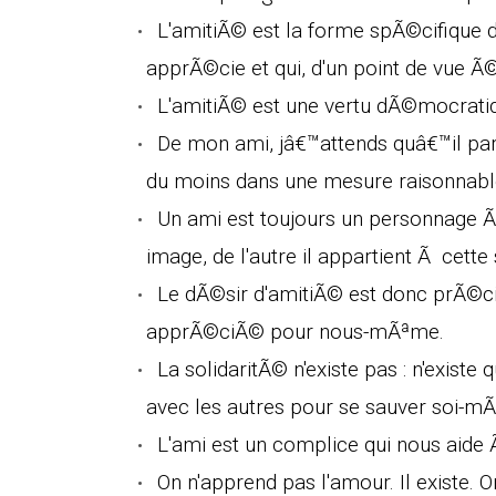
L'amitiÃ© est la forme spÃ©cifique d
apprÃ©cie et qui, d'un point de vue Ã
L'amitiÃ© est une vertu dÃ©mocratiq
De mon ami, jâ€™attends quâ€™il pa
du moins dans une mesure raisonnabl
Un ami est toujours un personnage Ã 
image, de l'autre il appartient Ã cett
Le dÃ©sir d'amitiÃ© est donc prÃ©ci
apprÃ©ciÃ© pour nous-mÃªme.
La solidaritÃ© n'existe pas : n'exist
avec les autres pour se sauver soi-m
L'ami est un complice qui nous aid
On n'apprend pas l'amour. Il existe. 