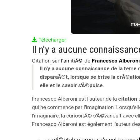
Télécharger
Citation
sur l'amitiÃ©
de
Francesco Alberoni
Il n'y a aucune connaissance de la terre
disparaÃ®t, lorsque se brise la crÃ©ation
elle et le savoir s'Ã©puise.
Francesco Alberoni est l'auteur de la
citation
s
qui ne commence par l'imagination. Lorsqu'ell
l'imaginaire, la curiositÃ© s'Ã©vanouit avec ell
Francesco Alberoni est également l'auteur des 
Le vÃ©ritable amour n'a nul besoin d'a