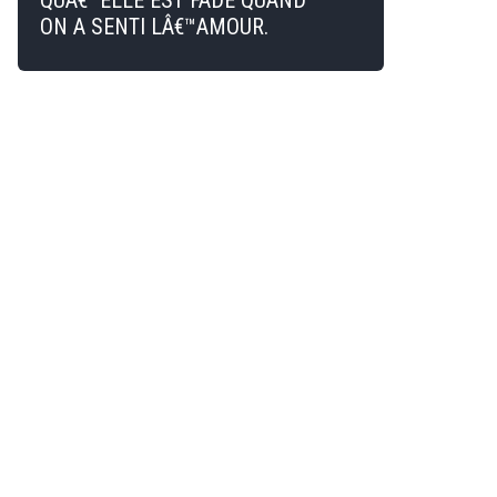
QUÂ€™ELLE EST FADE QUAND
ON A SENTI LÂ€™AMOUR.