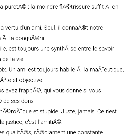
 puretÃ© ; la moindre flÃ©trissure suffit Ã en
la vertu d'un ami. Seul, il connaÃ®t notre
e Ã la conquÃ©rir.
tile, est toujours une synthÃ¨se entre le savoir
de la vie.
ix. Un ami est toujours habile Ã la maÃ¯eutique,
Ãªte et objective.
ous avez frappÃ©, qui vous donne si vous
© de ses dons.
Ã©roÃ¯que et stupide. Juste, jamais. Ce n'est
a justice, c'est l'amitiÃ©.
s les qualitÃ©s, rÃ©clament une constante