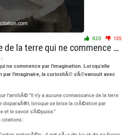
820
135
Il n'y a aucune connaissance de la terre qui ne commence par l'imagination. Lorsqu'elle disparaÃ®t, lorsque se brise la crÃ©ation par l'imaginaire, la curiositÃ© s'Ã©vanouit avec elle et le savoir s'Ã©puise.
:
 qui ne commence par l'imagination. Lorsqu'elle
 par l'imaginaire, la curiositÃ© s'Ã©vanouit avec
ur l'amitiÃ© "Il n'y a aucune connaissance de la terre
e disparaÃ®t, lorsque se brise la crÃ©ation par
e et le savoir s'Ã©puise.".
citations :
ctes notariÃ©s ; il est sÃ»r de lui et de sa force