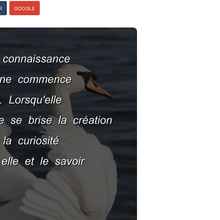
R
GOOGLE