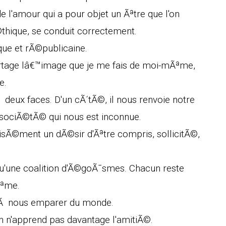
e l'amour qui a pour objet un Ãªtre que l'on
©thique, se conduit correctement.
ue et rÃ©publicaine.
rtage lâ€™image que je me fais de moi-mÃªme,
e.
deux faces. D'un cÃ´tÃ©, il nous renvoie notre
e sociÃ©tÃ© qui nous est inconnue.
sÃ©ment un dÃ©sir d'Ãªtre compris, sollicitÃ©,
e qu'une coalition d'Ã©goÃ¯smes. Chacun reste
Ãªme.
e Ã nous emparer du monde.
On n'apprend pas davantage l'amitiÃ©.