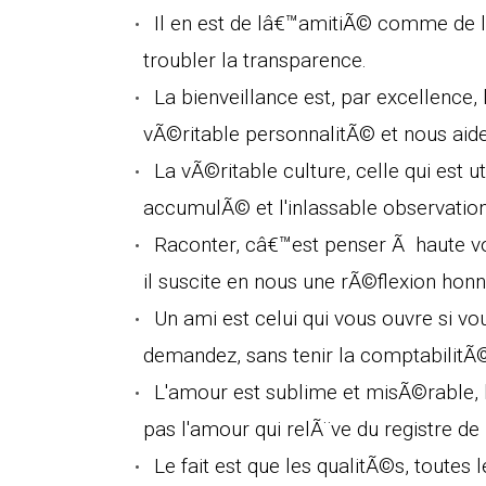
Il en est de lâ€™amitiÃ© comme de la
troubler la transparence.
La bienveillance est, par excellence, 
vÃ©ritable personnalitÃ© et nous aid
La vÃ©ritable culture, celle qui est u
accumulÃ© et l'inlassable observation 
Raconter, câ€™est penser Ã haute vo
il suscite en nous une rÃ©flexion honn
Un ami est celui qui vous ouvre si v
demandez, sans tenir la comptabilitÃ
L'amour est sublime et misÃ©rable, h
pas l'amour qui relÃ¨ve du registre de l
Le fait est que les qualitÃ©s, toute