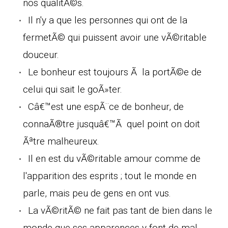
nos qualitÃ©s.
Il n'y a que les personnes qui ont de la
fermetÃ© qui puissent avoir une vÃ©ritable
douceur.
Le bonheur est toujours Ã la portÃ©e de
celui qui sait le goÃ»ter.
Câ€™est une espÃ¨ce de bonheur, de
connaÃ®tre jusquâ€™Ã quel point on doit
Ãªtre malheureux.
Il en est du vÃ©ritable amour comme de
l'apparition des esprits ; tout le monde en
parle, mais peu de gens en ont vus.
La vÃ©ritÃ© ne fait pas tant de bien dans le
monde que ses apparences y font de mal.