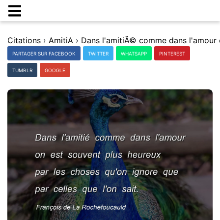
Citations
›
AmitiA
›
PARTAGER SUR FACEBOOK
TWITTER
WHATSAPP
PINTEREST
TUMBLR
GOOGLE