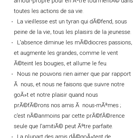
amour-propre pour en Ãªtre tourmentÃ© dans
toutes les actions de sa vie.
La vieillesse est un tyran qui dÃ©fend, sous
peine de la vie, tous les plaisirs de la jeunesse.
L'absence diminue les mÃ©diocres passions,
et augmente les grandes, comme le vent
Ã©teint les bougies, et allume le feu.
Nous ne pouvons rien aimer que par rapport
Ã nous, et nous ne faisons que suivre notre
goÃ»t et notre plaisir quand nous
prÃ©fÃ©rons nos amis Ã nous-mÃªmes ;
c'est nÃ©anmoins par cette prÃ©fÃ©rence
seule que l'amitiÃ© peut Ãªtre parfaite.
La plupart des amis dÃ©goÃ»tent de