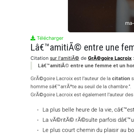
Télécharger
Citation
sur l'amitiÃ©
de
GrÃ©goire Lacroix
Lâ€™amitiÃ© entre une femme et un hom
GrÃ©goire Lacroix est l'auteur de la
citation
s
homme sâ€™arrÃªte au seuil de la chambre.".
GrÃ©goire Lacroix est également l'auteur des 
La plus belle heure de la vie, câ€™es
La vÃ©ritÃ© rÃ©sulte parfois dâ€™
Le plus court chemin du plaisir au b