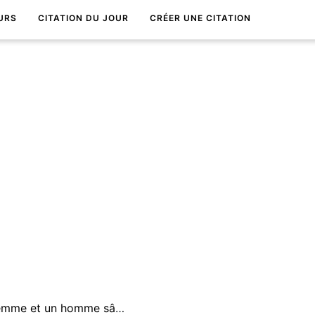
URS
CITATION DU JOUR
CRÉER UNE CITATION
Lâ€™amitiÃ© entre une femme et un homme sâ€™arrÃªte au seuil de la chambre.