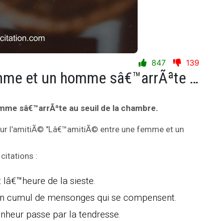
847
139
Lâ€™amitiÃ© entre une femme et un homme sâ€™arrÃªte au seuil de la chambre.
:
me sâ€™arrÃªte au seuil de la chambre.
ur l'amitiÃ© "Lâ€™amitiÃ© entre une femme et un
citations :
t lâ€™heure de la sieste.
un cumul de mensonges qui se compensent.
onheur passe par la tendresse.