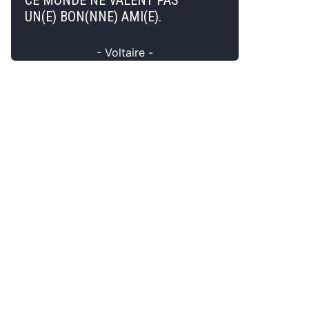
CE MONDE NE VALENT PAS
UN(E) BON(NNE) AMI(E).
- Voltaire -