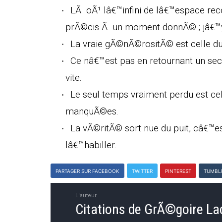
LÃ oÃ¹ lâ€™infini de lâ€™espace reco
prÃ©cis Ã un moment donnÃ© ; jâ€™y
La vraie gÃ©nÃ©rositÃ© est celle du
Ce nâ€™est pas en retournant un sec
vite.
Le seul temps vraiment perdu est ce
manquÃ©es.
La vÃ©ritÃ© sort nue du puit, câ€™es
lâ€™habiller.
PARTAGER SUR FACEBOOK
TWITTER
PINTEREST
TUMBL
L'auteur
Citations de GrÃ©goire La