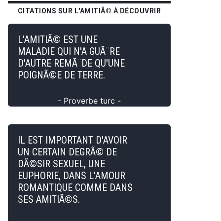
CITATIONS SUR L'AMITIÃ© À DÉCOUVRIR
L'AMITIÃ© EST UNE
MALADIE QUI N'A GUÃ¨RE
D'AUTRE REMÃ¨DE QU'UNE
POIGNÃ©E DE TERRE.
- Proverbe turc -
IL EST IMPORTANT D'AVOIR
UN CERTAIN DEGRÃ© DE
DÃ©SIR SEXUEL, UNE
EUPHORIE, DANS L'AMOUR
ROMANTIQUE COMME DANS
SES AMITIÃ©S.