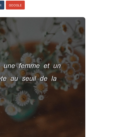
R
GOOGLE