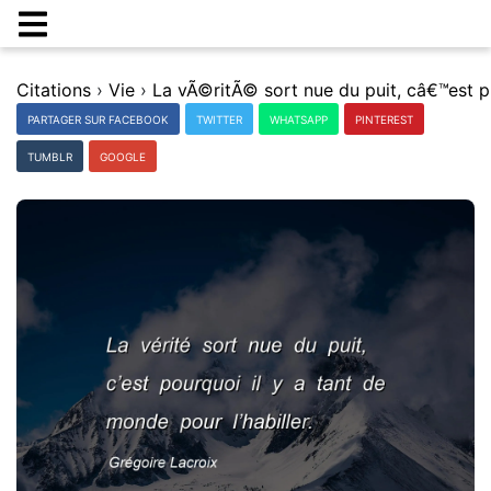
Citations
›
Vie
›
La vÃ©
PARTAGER SUR FACEBOOK
TWITTER
WHATSAPP
PINTEREST
TUMBLR
GOOGLE