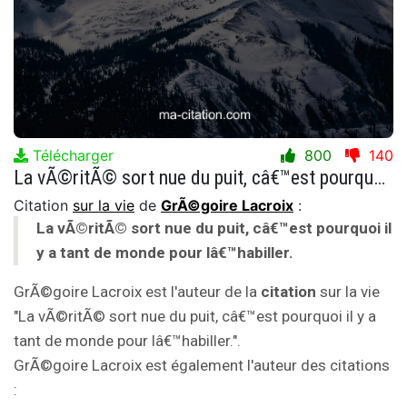
Télécharger
800
140
La vÃ©ritÃ© sort nue du puit, câ€™est pourquoi il y a tant de monde pour lâ€™habiller.
Citation
sur la vie
de
GrÃ©goire Lacroix
:
La vÃ©ritÃ© sort nue du puit, câ€™est pourquoi il
y a tant de monde pour lâ€™habiller.
GrÃ©goire Lacroix est l'auteur de la
citation
sur la vie
"La vÃ©ritÃ© sort nue du puit, câ€™est pourquoi il y a
tant de monde pour lâ€™habiller.".
GrÃ©goire Lacroix est également l'auteur des citations
: