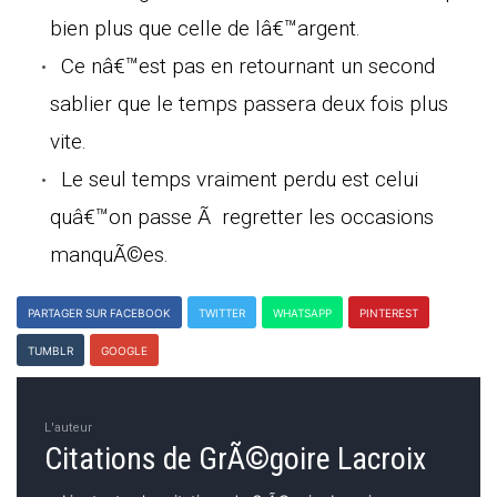
bien plus que celle de lâ€™argent.
Ce nâ€™est pas en retournant un second
sablier que le temps passera deux fois plus
vite.
Le seul temps vraiment perdu est celui
quâ€™on passe Ã regretter les occasions
manquÃ©es.
PARTAGER SUR FACEBOOK
TWITTER
WHATSAPP
PINTEREST
TUMBLR
GOOGLE
L'auteur
Citations de GrÃ©goire Lacroix