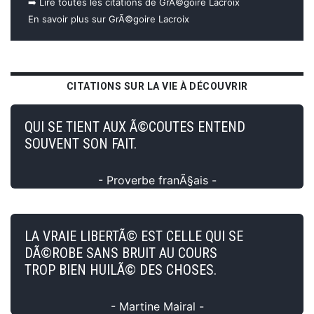
➡️ Lire toutes les citations de GrÃ©goire Lacroix
En savoir plus sur GrÃ©goire Lacroix
CITATIONS SUR LA VIE À DÉCOUVRIR
QUI SE TIENT AUX Ã©COUTES ENTEND
SOUVENT SON FAIT.
- Proverbe franÃ§ais -
LA VRAIE LIBERTÃ© EST CELLE QUI SE
DÃ©ROBE SANS BRUIT AU COURS
TROP BIEN HUILÃ© DES CHOSES.
- Martine Mairal -