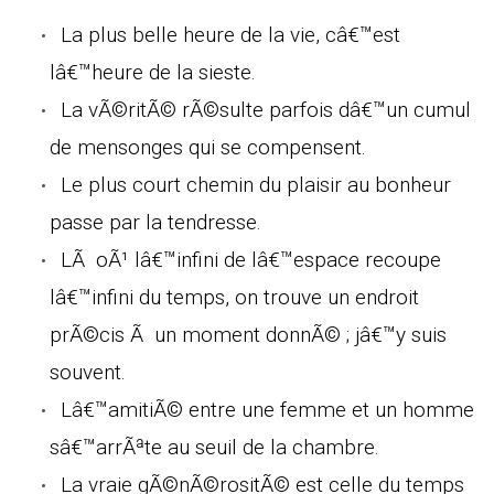
La plus belle heure de la vie, câ€™est
lâ€™heure de la sieste.
La vÃ©ritÃ© rÃ©sulte parfois dâ€™un cumul
de mensonges qui se compensent.
Le plus court chemin du plaisir au bonheur
passe par la tendresse.
LÃ oÃ¹ lâ€™infini de lâ€™espace recoupe
lâ€™infini du temps, on trouve un endroit
prÃ©cis Ã un moment donnÃ© ; jâ€™y suis
souvent.
Lâ€™amitiÃ© entre une femme et un homme
sâ€™arrÃªte au seuil de la chambre.
La vraie gÃ©nÃ©rositÃ© est celle du temps