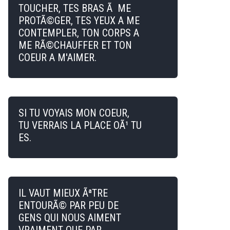
TOUCHER, TES BRAS Ã ME
PROTÃ©GER, TES YEUX A ME
CONTEMPLER, TON CORPS A
ME RÃ©CHAUFFER ET TON
COEUR A M'AIMER.
SI TU VOYAIS MON COEUR,
TU VERRAIS LA PLACE OÃ¹ TU
ES.
IL VAUT MIEUX ÃªTRE
ENTOURÃ© PAR PEU DE
GENS QUI NOUS AIMENT