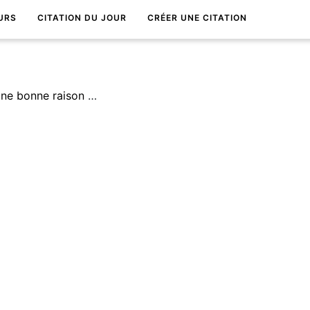
URS
CITATION DU JOUR
CRÉER UNE CITATION
AprÃ¨s tout, l'amour est une bonne raison pour que tout se passe mal.