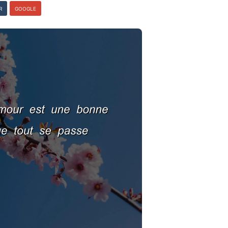
R
GOOGLE