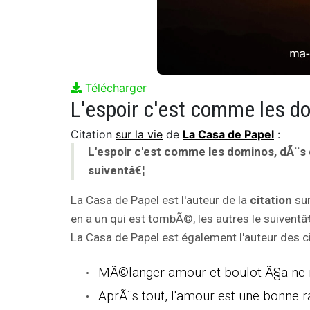
Télécharger
Citation
sur la vie
de
La Casa de Papel
:
L'espoir c'est comme les dominos, dÃ¨s q
suiventâ€¦
La Casa de Papel est l'auteur de la
citation
sur
en a un qui est tombÃ©, les autres le suiventâ€
La Casa de Papel est également l'auteur des ci
MÃ©langer amour et boulot Ã§a ne
AprÃ¨s tout, l'amour est une bonne r