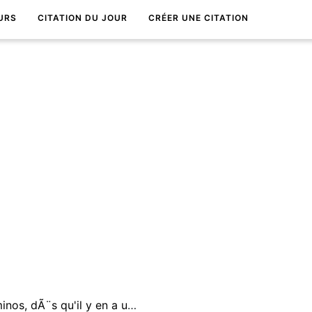
URS
CITATION DU JOUR
CRÉER UNE CITATION
L'espoir c'est comme les dominos, dÃ¨s qu'il y en a un qui est tombÃ©, les autres le suiventâ€¦