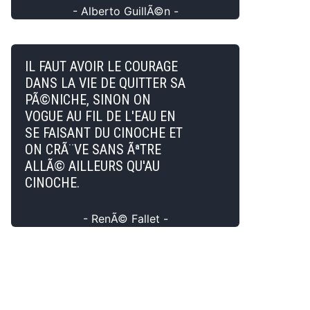
- Alberto GuillÃ©n -
IL FAUT AVOIR LE COURAGE
DANS LA VIE DE QUITTER SA
PÃ©NICHE, SINON ON
VOGUE AU FIL DE L'EAU EN
SE FAISANT DU CINOCHE ET
ON CRÃ¨VE SANS ÃªTRE
ALLÃ© AILLEURS QU'AU
CINOCHE.
- RenÃ© Fallet -