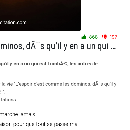
868
197
L'espoir c'est comme les dominos, dÃ¨s qu'il y en a un qui est tombÃ©, les autres le suiventâ€¦
u'il y en a un qui est tombÃ©, les autres le
 la vie "L'espoir c'est comme les dominos, dÃ¨s qu'il y
¦".
tations :
 marche jamais
aison pour que tout se passe mal.