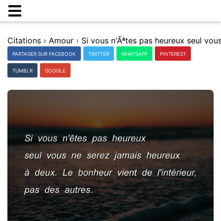
Citations
›
Amour
›
PARTAGER SUR FACEBOOK
TWITTER
WHATSAPP
PINTEREST
TUMBLR
GOOGLE