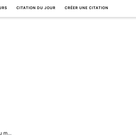
URS
CITATION DU JOUR
CRÉER UNE CITATION
L'espoir est le pilier du monde.