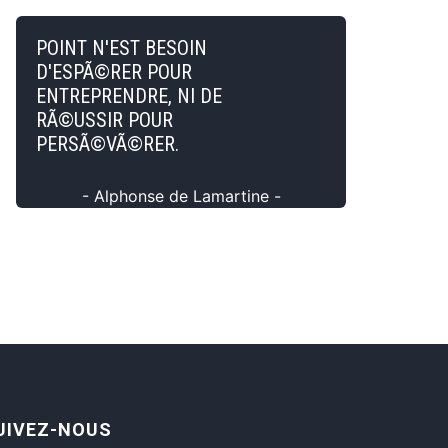
POINT N'EST BESOIN
D'ESPÃ©RER POUR
ENTREPRENDRE, NI DE
RÃ©USSIR POUR
PERSÃ©VÃ©RER.
- Alphonse de Lamartine -
UIVEZ-NOUS