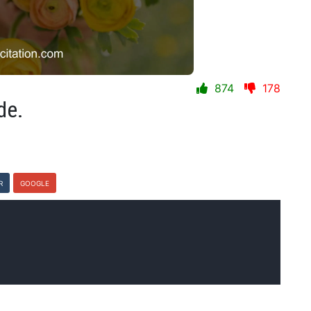
874
178
de.
R
GOOGLE