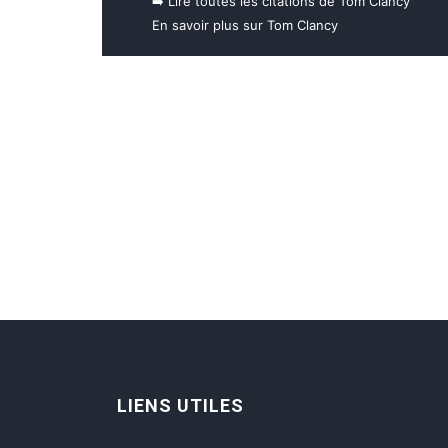
➡️ Lire toutes les citations de Tom Clancy
En savoir plus sur Tom Clancy
LIENS UTILES