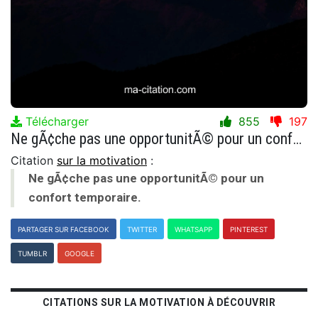
Télécharger
855
197
Ne gÃ¢che pas une opportunitÃ© pour un confort temporaire.
Citation
sur la motivation
:
Ne gÃ¢che pas une opportunitÃ© pour un
confort temporaire.
PARTAGER SUR FACEBOOK
TWITTER
WHATSAPP
PINTEREST
TUMBLR
GOOGLE
CITATIONS SUR LA MOTIVATION À DÉCOUVRIR