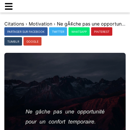
Citations
›
Motivation
›
Ne gÃ¢che pas une opportunitÃ© pour un confort temporaire.
PARTAGER SUR FACEBOOK
TWITTER
WHATSAPP
PINTEREST
TUMBLR
GOOGLE