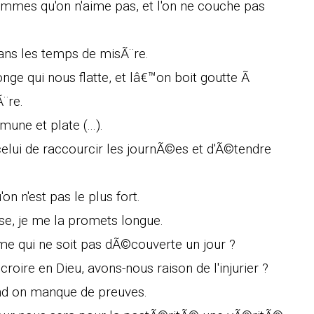
emmes qu'on n'aime pas, et l'on ne couche pas
dans les temps de misÃ¨re.
ge qui nous flatte, et lâ€™on boit goutte Ã
¨re.
ne et plate (...).
 celui de raccourcir les journÃ©es et d'Ã©tendre
'on n'est pas le plus fort.
e, je me la promets longue.
me qui ne soit pas dÃ©couverte un jour ?
oire en Dieu, avons-nous raison de l'injurier ?
and on manque de preuves.