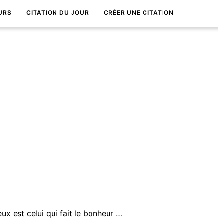
URS
CITATION DU JOUR
CRÉER UNE CITATION
L'homme le plus heureux est celui qui fait le bonheur d'un plus grand nombre d'autres.