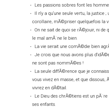
Les passions sobres font les homm
Il n'y a qu'une seule vertu, la justice 
corollaire, mÃ©priser quelquefois la v
On ne sait de quoi se rÃ©jouir, ni de q
le mal amÃ¨ne le bien.
La vie serait une comÃ©die bien agrÃ
Je crois que nous avons plus d'idÃ©
ne sont pas nommÃ©es !
La seule diffÃ©rence que je connaisse
vous vivez en masse, et que dissous, 
vivrez en dÃ©tail.
Le Dieu des chrÃ©tiens est un pÃ¨re 
ses enfants.