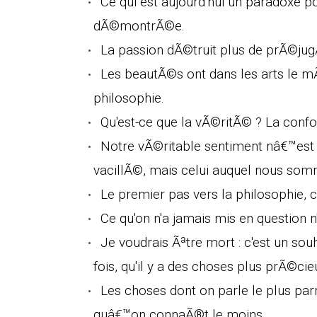
Ce qui est aujourd'hui un paradoxe 
dÃ©montrÃ©e.
La passion dÃ©truit plus de prÃ©jug
Les beautÃ©s ont dans les arts le 
philosophie.
Qu'est-ce que la vÃ©ritÃ© ? La conf
Notre vÃ©ritable sentiment nâ€™est 
vacillÃ©, mais celui auquel nous som
Le premier pas vers la philosophie, c
Ce qu'on n'a jamais mis en question
Je voudrais Ãªtre mort : c'est un so
fois, qu'il y a des choses plus prÃ©cie
Les choses dont on parle le plus pa
quâ€™on connaÃ®t le moins.