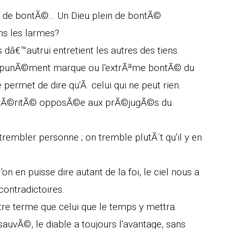
n de bontÃ©... Un Dieu plein de bontÃ©
ans les larmes?
 dâ€™autrui entretient les autres des tiens.
 impunÃ©ment marque ou l'extrÃªme bontÃ© du
 permet de dire qu'Ã celui qui ne peut rien.
ne vÃ©ritÃ© opposÃ©e aux prÃ©jugÃ©s du
t trembler personne ; on tremble plutÃ´t qu'il y en
'on en puisse dire autant de la foi, le ciel nous a
contradictoires.
re terme que celui que le temps y mettra.
auvÃ©, le diable a toujours l'avantage, sans