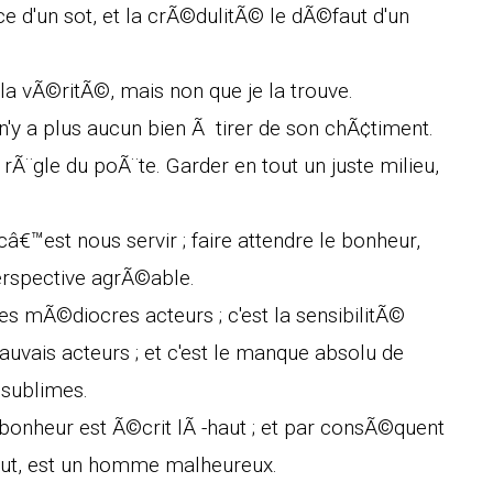
ce d'un sot, et la crÃ©dulitÃ© le dÃ©faut d'un
la vÃ©ritÃ©, mais non que je la trouve.
n'y a plus aucun bien Ã tirer de son chÃ¢timent.
 rÃ¨gle du poÃ¨te. Garder en tout un juste milieu,
â€™est nous servir ; faire attendre le bonheur,
rspective agrÃ©able.
 les mÃ©diocres acteurs ; c'est la sensibilitÃ©
auvais acteurs ; et c'est le manque absolu de
 sublimes.
bonheur est Ã©crit lÃ -haut ; et par consÃ©quent
haut, est un homme malheureux.