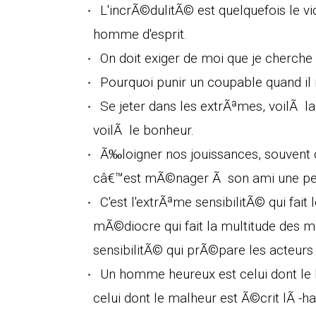
L'incrÃ©dulitÃ© est quelquefois le vi
homme d'esprit.
On doit exiger de moi que je cherche 
Pourquoi punir un coupable quand il 
Se jeter dans les extrÃªmes, voilÃ la
voilÃ le bonheur.
Ã‰loigner nos jouissances, souvent c
câ€™est mÃ©nager Ã son ami une pe
C'est l'extrÃªme sensibilitÃ© qui fait
mÃ©diocre qui fait la multitude des m
sensibilitÃ© qui prÃ©pare les acteurs
Un homme heureux est celui dont le 
celui dont le malheur est Ã©crit lÃ -