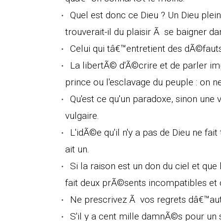
Quel est donc ce Dieu ? Un Dieu plei
trouverait-il du plaisir Ã se baigner d
Celui qui tâ€™entretient des dÃ©fauts
La libertÃ© d'Ã©crire et de parler
prince ou l'esclavage du peuple : on ne
Qu'est ce qu'un paradoxe, sinon u
vulgaire.
L'idÃ©e qu'il n'y a pas de Dieu ne fai
ait un.
Si la raison est un don du ciel et que l
fait deux prÃ©sents incompatibles et 
Ne prescrivez Ã vos regrets dâ€™aut
S'il y a cent mille damnÃ©s pour un s