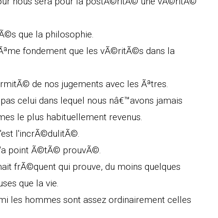
pour nous sera pour la postÃ©ritÃ© une vÃ©ritÃ©
Ã©s que la philosophie.
mÃªme fondement que les vÃ©ritÃ©s dans la
ormitÃ© de nos jugements avec les Ãªtres.
pas celui dans lequel nous nâ€™avons jamais
mes le plus habituellement revenus.
'est l'incrÃ©dulitÃ©.
 n'a point Ã©tÃ© prouvÃ©.
uhait frÃ©quent qui prouve, du moins quelques
uses que la vie.
rmi les hommes sont assez ordinairement celles