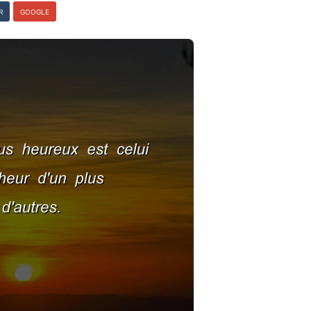
R
GOOGLE