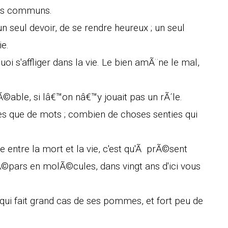
es communs.
; un seul devoir, de se rendre heureux ; un seul
ie.
uoi s'affliger dans la vie. Le bien amÃ¨ne le mal,
©able, si lâ€™on nâ€™y jouait pas un rÃ´le.
es que de mots ; combien de choses senties qui
 entre la mort et la vie, c'est qu'Ã prÃ©sent
Ã©pars en molÃ©cules, dans vingt ans d'ici vous
qui fait grand cas de ses pommes, et fort peu de