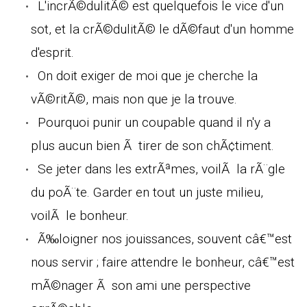
L'incrÃ©dulitÃ© est quelquefois le vice d'un
sot, et la crÃ©dulitÃ© le dÃ©faut d'un homme
d'esprit.
On doit exiger de moi que je cherche la
vÃ©ritÃ©, mais non que je la trouve.
Pourquoi punir un coupable quand il n'y a
plus aucun bien Ã tirer de son chÃ¢timent.
Se jeter dans les extrÃªmes, voilÃ la rÃ¨gle
du poÃ¨te. Garder en tout un juste milieu,
voilÃ le bonheur.
Ã‰loigner nos jouissances, souvent câ€™est
nous servir ; faire attendre le bonheur, câ€™est
mÃ©nager Ã son ami une perspective