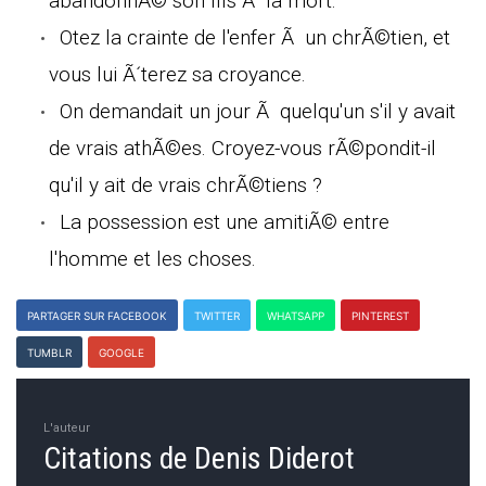
abandonnÃ© son fils Ã la mort.
Otez la crainte de l'enfer Ã un chrÃ©tien, et
vous lui Ã´terez sa croyance.
On demandait un jour Ã quelqu'un s'il y avait
de vrais athÃ©es. Croyez-vous rÃ©pondit-il
qu'il y ait de vrais chrÃ©tiens ?
La possession est une amitiÃ© entre
l'homme et les choses.
PARTAGER SUR FACEBOOK
TWITTER
WHATSAPP
PINTEREST
TUMBLR
GOOGLE
L'auteur
Citations de Denis Diderot