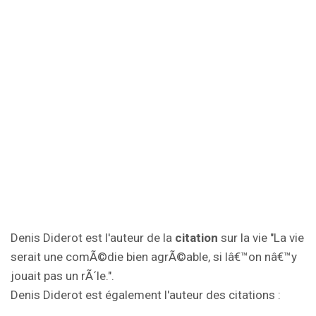
Denis Diderot est l'auteur de la
citation
sur la vie "La vie
serait une comÃ©die bien agrÃ©able, si lâ€™on nâ€™y
jouait pas un rÃ´le.".
Denis Diderot est également l'auteur des citations :