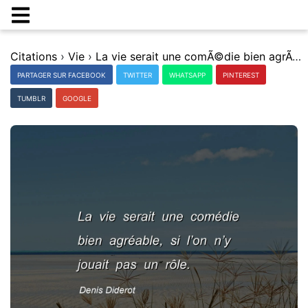
Citations
›
Vie
›
La vie serait une comÃ©die bien agrÃ©able, si lâ€™on nâ€™y jouait pas un rÃ´le.
PARTAGER SUR FACEBOOK
TWITTER
WHATSAPP
PINTEREST
TUMBLR
GOOGLE