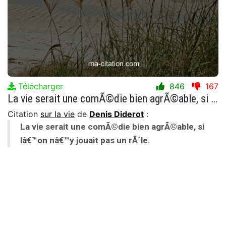
Télécharger
846
167
La vie serait une comÃ©die bien agrÃ©able, si lâ€™on nâ€™y jouait pas un rÃ´le.
Citation
sur la vie
de
Denis Diderot
:
La vie serait une comÃ©die bien agrÃ©able, si
lâ€™on nâ€™y jouait pas un rÃ´le.