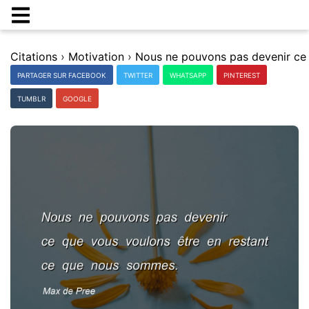
Citations
›
Motivation
›
PARTAGER SUR FACEBOOK
TWITTER
WHATSAPP
PINTEREST
TUMBLR
GOOGLE