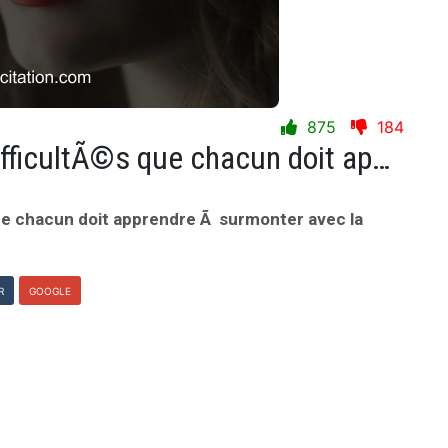
875
184
La vie est parsemÃ©e de difficultÃ©s que chacun doit apprendre Ã surmonter avec la dÃ©termination.
ue chacun doit apprendre Ã surmonter avec la
R
GOOGLE