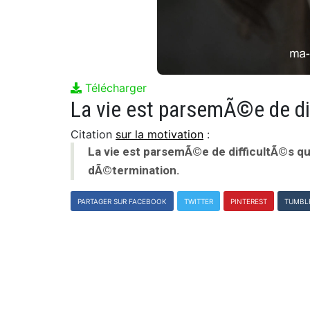
Télécharger
Citation
sur la motivation
:
La vie est parsemÃ©e de difficultÃ©s q
dÃ©termination.
PARTAGER SUR FACEBOOK
TWITTER
PINTEREST
TUMBL