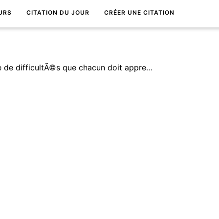
URS
CITATION DU JOUR
CRÉER UNE CITATION
La vie est parsemÃ©e de difficultÃ©s que chacun doit apprendre Ã surmonter avec la dÃ©termination.