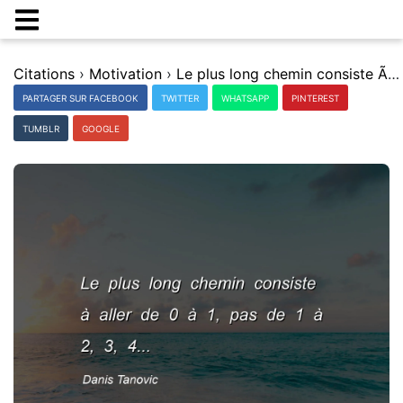
Citations
›
Motivation
›
Le plus long chemin consiste Ã aller de 0 Ã 1, pas de 1 Ã 2, 3, 4...
PARTAGER SUR FACEBOOK
TWITTER
WHATSAPP
PINTEREST
TUMBLR
GOOGLE