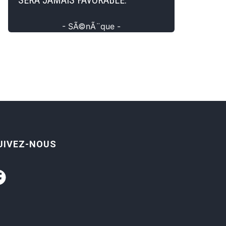
SERA JAMAIS FAVORABLE.
- SÃ©nÃ¨que -
UIVEZ-NOUS