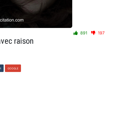
891
197
avec raison
R
GOOGLE