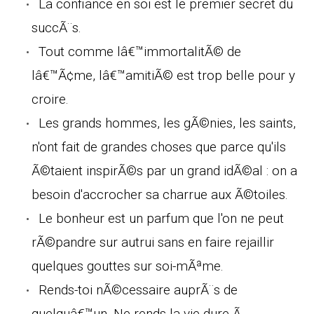
La confiance en soi est le premier secret du
succÃ¨s.
Tout comme lâ€™immortalitÃ© de
lâ€™Ã¢me, lâ€™amitiÃ© est trop belle pour y
croire.
Les grands hommes, les gÃ©nies, les saints,
n'ont fait de grandes choses que parce qu'ils
Ã©taient inspirÃ©s par un grand idÃ©al : on a
besoin d'accrocher sa charrue aux Ã©toiles.
Le bonheur est un parfum que l'on ne peut
rÃ©pandre sur autrui sans en faire rejaillir
quelques gouttes sur soi-mÃªme.
Rends-toi nÃ©cessaire auprÃ¨s de
quelquâ€™un. Ne rends la vie dure Ã