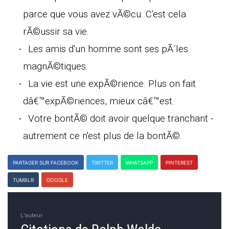
parce que vous avez vÃ©cu. C'est cela
rÃ©ussir sa vie.
Les amis d'un homme sont ses pÃ´les
magnÃ©tiques.
La vie est une expÃ©rience. Plus on fait
dâ€™expÃ©riences, mieux câ€™est.
Votre bontÃ© doit avoir quelque tranchant -
autrement ce n'est plus de la bontÃ©.
PARTAGER SUR FACEBOOK
TWITTER
WHATSAPP
PINTEREST
TUMBLR
GOOGLE
L'auteur