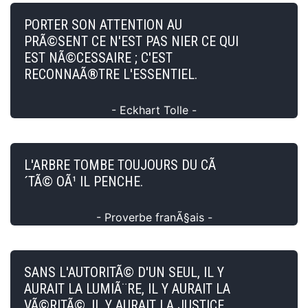
PORTER SON ATTENTION AU
PRÃ©SENT CE N'EST PAS NIER CE QUI
EST NÃ©CESSAIRE ; C'EST
RECONNAÃ®TRE L'ESSENTIEL.
- Eckhart Tolle -
L'ARBRE TOMBE TOUJOURS DU CÃ
´TÃ© OÃ¹ IL PENCHE.
- Proverbe franÃ§ais -
SANS L'AUTORITÃ© D'UN SEUL, IL Y
AURAIT LA LUMIÃ¨RE, IL Y AURAIT LA
VÃ©RITÃ©, IL Y AURAIT LA JUSTICE.