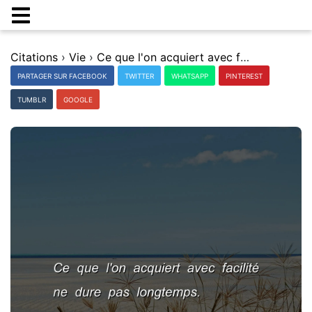
Citations
›
Vie
›
Ce que l'on acquiert avec facilitÃ© ne dure pas longtemps.
PARTAGER SUR FACEBOOK
TWITTER
WHATSAPP
PINTEREST
TUMBLR
GOOGLE