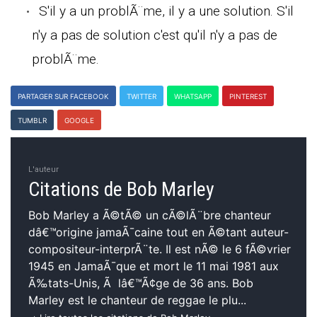
S'il y a un problÃ¨me, il y a une solution. S'il
n'y a pas de solution c'est qu'il n'y a pas de
problÃ¨me.
PARTAGER SUR FACEBOOK
TWITTER
WHATSAPP
PINTEREST
TUMBLR
GOOGLE
L'auteur
Citations de Bob Marley
Bob Marley a Ã©tÃ© un cÃ©lÃ¨bre chanteur
dâ€™origine jamaÃ¯caine tout en Ã©tant auteur-
compositeur-interprÃ¨te. Il est nÃ© le 6 fÃ©vrier
1945 en JamaÃ¯que et mort le 11 mai 1981 aux
Ã‰tats-Unis, Ã lâ€™Ã¢ge de 36 ans. Bob
Marley est le chanteur de reggae le plu...