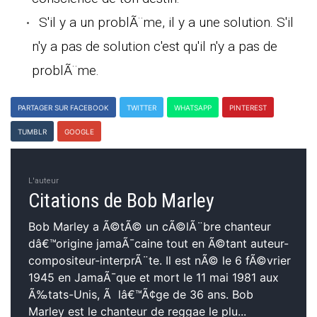
S'il y a un problÃ¨me, il y a une solution. S'il
n'y a pas de solution c'est qu'il n'y a pas de
problÃ¨me.
PARTAGER SUR FACEBOOK
TWITTER
WHATSAPP
PINTEREST
TUMBLR
GOOGLE
L'auteur
Citations de Bob Marley
Bob Marley a Ã©tÃ© un cÃ©lÃ¨bre chanteur
dâ€™origine jamaÃ¯caine tout en Ã©tant auteur-
compositeur-interprÃ¨te. Il est nÃ© le 6 fÃ©vrier
1945 en JamaÃ¯que et mort le 11 mai 1981 aux
Ã‰tats-Unis, Ã lâ€™Ã¢ge de 36 ans. Bob
Marley est le chanteur de reggae le plu...