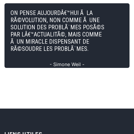
ON PENSE AUJOURDÂ€™HUI Ã LA
RÃ©VOLUTION, NON COMME Ã UNE
SOLUTION DES PROBLÃ¨MES POSÃ©S
PAR LÂ€™ACTUALITÃ©, MAIS COMME
Ã UN MIRACLE DISPENSANT DE
RÃ©SOUDRE LES PROBLÃ¨MES.
- Simone Weil -