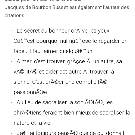
Jacques de Bourbon Busset est également l'auteur des
citations :
Le secret du bonheur crÃ¨ve les yeux.
Câ€™est pourquoi nul nâ€™ose le regarder en
face ; il faut aimer quelquâ€™un.
Aimer, c'est trouver, grÃ¢ce Ã un autre, sa
vÃ©ritÃ© et aider cet autre Ã trouver la
sienne. C'est crÃ©er une complicitÃ©
passionnÃ©e.
Au lieu de sacraliser la sociÃ©tÃ©, les
chrÃ©tiens feraient bien mieux de sacraliser la
nature et la vie.
Jâ€™ai toujours pensÃ© que ce qui donnait