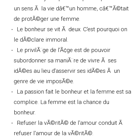
un sens Ã la vie dâ€™un homme, câ€™Ã©tait
de protÃ©ger une femme.
Le bonheur se vit Ã deux. C'est pourquoi on
le dÃ©clare immoral.
Le privilÃ¨ge de l'Ã¢ge est de pouvoir
subordonner sa maniÃ¨re de vivre Ã ses
idÃ©es au lieu d'asservir ses idÃ©es Ã un
genre de vie imposÃ©e.
La passion fait le bonheur et la femme est sa
complice. La femme est la chance du
bonheur.
Refuser la vÃ©ritÃ© de l'amour conduit Ã
refuser l'amour de la vÃ©ritÃ©.