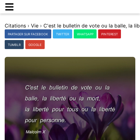
Citations
›
Vie
›
PARTAGER SUR FACEBOOK
TWITTER
WHATSAPP
PINTEREST
TUMBLR
GOOGLE