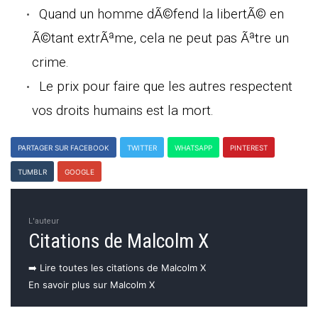
Quand un homme dÃ©fend la libertÃ© en
Ã©tant extrÃªme, cela ne peut pas Ãªtre un
crime.
Le prix pour faire que les autres respectent
vos droits humains est la mort.
PARTAGER SUR FACEBOOK
TWITTER
WHATSAPP
PINTEREST
TUMBLR
GOOGLE
L'auteur
Citations de Malcolm X
➡️ Lire toutes les citations de Malcolm X
En savoir plus sur Malcolm X