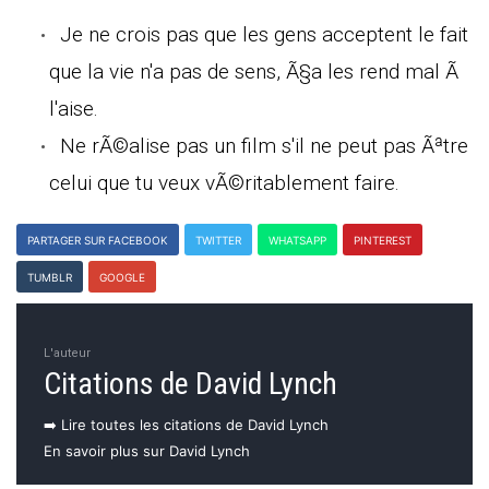
Je ne crois pas que les gens acceptent le fait
que la vie n'a pas de sens, Ã§a les rend mal Ã
l'aise.
Ne rÃ©alise pas un film s'il ne peut pas Ãªtre
celui que tu veux vÃ©ritablement faire.
PARTAGER SUR FACEBOOK
TWITTER
WHATSAPP
PINTEREST
TUMBLR
GOOGLE
L'auteur
Citations de David Lynch
➡️ Lire toutes les citations de David Lynch
En savoir plus sur David Lynch