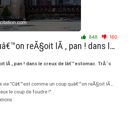
848
160
Câ€™est comme un coup quâ€™on reÃ§oit lÃ , pan ! dans le creux de lâ€™estomac. TrÃ¨s curieux le coup de foudre !
lÃ , pan ! dans le creux de lâ€™estomac. TrÃ¨s
la vie "Câ€™est comme un coup quâ€™on reÃ§oit lÃ ,
eux le coup de foudre !".
tions :