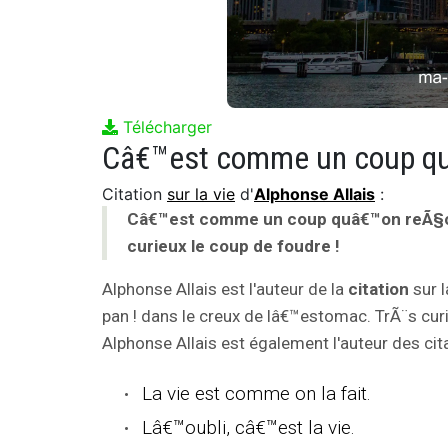
Télécharger
Citation
sur la vie
d'
Alphonse Allais
:
Câ€™est comme un coup quâ€™on reÃ§oit 
curieux le coup de foudre !
Alphonse Allais est l'auteur de la
citation
sur 
pan ! dans le creux de lâ€™estomac. TrÃ¨s curi
Alphonse Allais est également l'auteur des cita
La vie est comme on la fait.
Lâ€™oubli, câ€™est la vie.