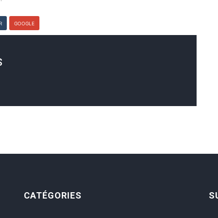
R
GOOGLE
s
CATÉGORIES
S