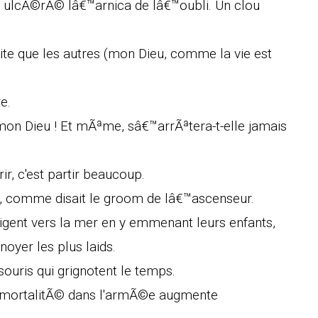
 ulcÃ©rÃ© lâ€™arnica de lâ€™oubli. Un clou
te que les autres (mon Dieu, comme la vie est
e.
 mon Dieu ! Et mÃªme, sâ€™arrÃªtera-t-elle jamais
ir, c'est partir beaucoup.
vie, comme disait le groom de lâ€™ascenseur.
igent vers la mer en y emmenant leurs enfants,
oyer les plus laids.
 souris qui grignotent le temps.
a mortalitÃ© dans l'armÃ©e augmente