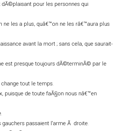
z dÃ©plaisant pour les personnes qui
n ne les a plus, quâ€™on ne les râ€™aura plus
issance avant la mort ; sans cela, que saurait-
e est presque toujours dÃ©terminÃ© par le
 change tout le temps.
ux, puisque de toute faÃ§on nous nâ€™en
.
 gauchers passaient l'arme Ã droite.