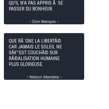
QU'IL N'A PAS APPRIS Ã SE
PASSER DU BONHEUR.
- Don Marquis -
QUE RÃ¨GNE LA LIBERTÃ©.
CAR JAMAIS LE SOLEIL NE
SÂ€™EST COUCHÃ© SUR
RÃ©ALISATION HUMAINE
PLUS GLORIEUSE.
- Nelson Mandela -