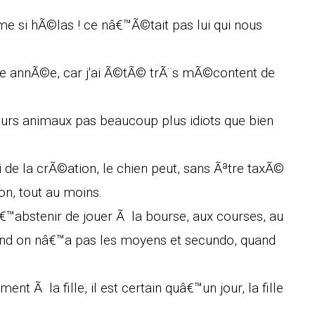
e si hÃ©las ! ce nâ€™Ã©tait pas lui qui nous
tte annÃ©e, car j'ai Ã©tÃ© trÃ¨s mÃ©content de
eurs animaux pas beaucoup plus idiots que bien
 de la crÃ©ation, le chien peut, sans Ãªtre taxÃ©
on, tout au moins.
sâ€™abstenir de jouer Ã la bourse, aux courses, au
uand on nâ€™a pas les moyens et secundo, quand
nt Ã la fille, il est certain quâ€™un jour, la fille
.