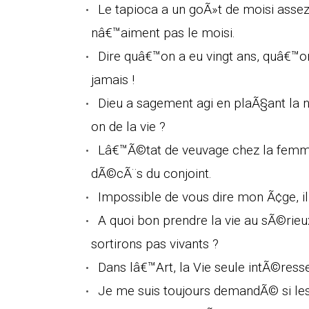
Le tapioca a un goÃ»t de moisi asse
nâ€™aiment pas le moisi.
Dire quâ€™on a eu vingt ans, quâ€™o
jamais !
Dieu a sagement agi en plaÃ§ant la na
on de la vie ?
Lâ€™Ã©tat de veuvage chez la femm
dÃ©cÃ¨s du conjoint.
Impossible de vous dire mon Ã¢ge, il
A quoi bon prendre la vie au sÃ©rie
sortirons pas vivants ?
Dans lâ€™Art, la Vie seule intÃ©resse
Je me suis toujours demandÃ© si les