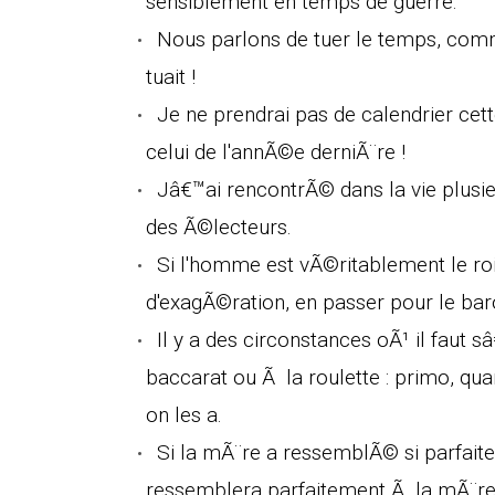
sensiblement en temps de guerre.
Nous parlons de tuer le temps, comm
tuait !
Je ne prendrai pas de calendrier ce
celui de l'annÃ©e derniÃ¨re !
Jâ€™ai rencontrÃ© dans la vie plusi
des Ã©lecteurs.
Si l'homme est vÃ©ritablement le roi
d'exagÃ©ration, en passer pour le bar
Il y a des circonstances oÃ¹ il faut 
baccarat ou Ã la roulette : primo, q
on les a.
Si la mÃ¨re a ressemblÃ© si parfaiteme
ressemblera parfaitement Ã la mÃ¨re