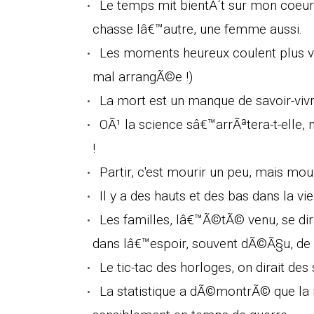
Le temps mit bientÃ´t sur mon coeur
chasse lâ€™autre, une femme aussi.
Les moments heureux coulent plus vi
mal arrangÃ©e !)
La mort est un manque de savoir-vivr
OÃ¹ la science sâ€™arrÃªtera-t-elle,
!
Partir, c'est mourir un peu, mais mour
Il y a des hauts et des bas dans la 
Les familles, lâ€™Ã©tÃ© venu, se dir
dans lâ€™espoir, souvent dÃ©Ã§u, de n
Le tic-tac des horloges, on dirait des
La statistique a dÃ©montrÃ© que l