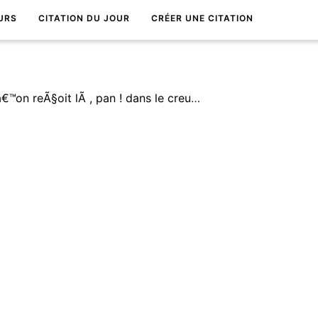
URS
CITATION DU JOUR
CRÉER UNE CITATION
Câ€™est comme un coup quâ€™on reÃ§oit lÃ , pan ! dans le creux de lâ€™estomac. TrÃ¨s curieux le coup de foudre !