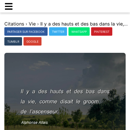
Citations
›
Vie
›
Il y a des hauts et des bas dans la vie, comme disait le groom de lâ€™ascenseur.
PARTAGER SUR FACEBOOK
TWITTER
WHATSAPP
PINTEREST
TUMBLR
GOOGLE