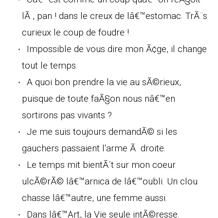
lÃ , pan ! dans le creux de lâ€™estomac. TrÃ¨s
curieux le coup de foudre !
Impossible de vous dire mon Ã¢ge, il change
tout le temps.
A quoi bon prendre la vie au sÃ©rieux,
puisque de toute faÃ§on nous nâ€™en
sortirons pas vivants ?
Je me suis toujours demandÃ© si les
gauchers passaient l'arme Ã droite.
Le temps mit bientÃ´t sur mon coeur
ulcÃ©rÃ© lâ€™arnica de lâ€™oubli. Un clou
chasse lâ€™autre, une femme aussi.
Dans lâ€™Art, la Vie seule intÃ©resse.