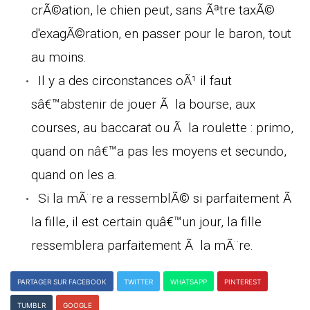
crÃ©ation, le chien peut, sans Ãªtre taxÃ©
d'exagÃ©ration, en passer pour le baron, tout
au moins.
Il y a des circonstances oÃ¹ il faut
sâ€™abstenir de jouer Ã la bourse, aux
courses, au baccarat ou Ã la roulette : primo,
quand on nâ€™a pas les moyens et secundo,
quand on les a.
Si la mÃ¨re a ressemblÃ© si parfaitement Ã
la fille, il est certain quâ€™un jour, la fille
ressemblera parfaitement Ã la mÃ¨re.
PARTAGER SUR FACEBOOK
TWITTER
WHATSAPP
PINTEREST
TUMBLR
GOOGLE