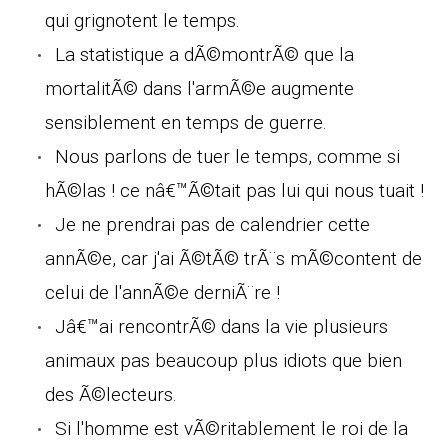
qui grignotent le temps.
La statistique a dÃ©montrÃ© que la
mortalitÃ© dans l'armÃ©e augmente
sensiblement en temps de guerre.
Nous parlons de tuer le temps, comme si
hÃ©las ! ce nâ€™Ã©tait pas lui qui nous tuait !
Je ne prendrai pas de calendrier cette
annÃ©e, car j'ai Ã©tÃ© trÃ¨s mÃ©content de
celui de l'annÃ©e derniÃ¨re !
Jâ€™ai rencontrÃ© dans la vie plusieurs
animaux pas beaucoup plus idiots que bien
des Ã©lecteurs.
Si l'homme est vÃ©ritablement le roi de la