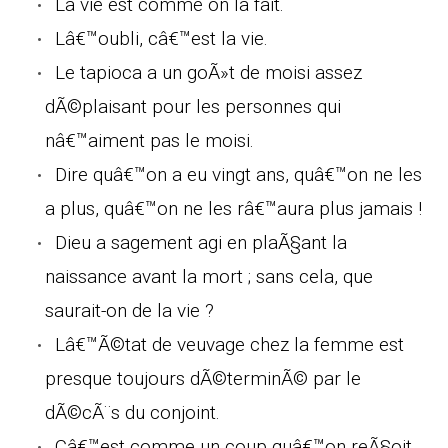
La vie est comme on la fait.
Lâ€™oubli, câ€™est la vie.
Le tapioca a un goÃ»t de moisi assez
dÃ©plaisant pour les personnes qui
nâ€™aiment pas le moisi.
Dire quâ€™on a eu vingt ans, quâ€™on ne les
a plus, quâ€™on ne les râ€™aura plus jamais !
Dieu a sagement agi en plaÃ§ant la
naissance avant la mort ; sans cela, que
saurait-on de la vie ?
Lâ€™Ã©tat de veuvage chez la femme est
presque toujours dÃ©terminÃ© par le
dÃ©cÃ¨s du conjoint.
Câ€™est comme un coup quâ€™on reÃ§oit