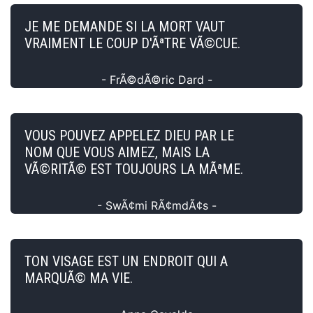
JE ME DEMANDE SI LA MORT VAUT
VRAIMENT LE COUP D'ÃªTRE VÃ©CUE.
- FrÃ©dÃ©ric Dard -
VOUS POUVEZ APPELEZ DIEU PAR LE
NOM QUE VOUS AIMEZ, MAIS LA
VÃ©RITÃ© EST TOUJOURS LA MÃªME.
- SwÃ¢mi RÃ¢mdÃ¢s -
TON VISAGE EST UN ENDROIT QUI A
MARQUÃ© MA VIE.