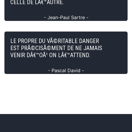
CELLE DE LÂ€™AUTRE.
- Jean-Paul Sartre -
LE PROPRE DU VÃ©RITABLE DANGER
EST PRÃ©CISÃ©MENT DE NE JAMAIS
VENIR DÂ€™OÃ¹ ON LÂ€™ATTEND.
- Pascal David -