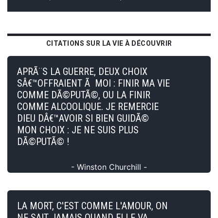
CITATIONS SUR LA VIE À DÉCOUVRIR
APRÃ¨S LA GUERRE, DEUX CHOIX
SÂ€™OFFRAIENT Ã MOI : FINIR MA VIE
COMME DÃ©PUTÃ©, OU LA FINIR
COMME ALCOOLIQUE. JE REMERCIE
DIEU DÂ€™AVOIR SI BIEN GUIDÃ©
MON CHOIX : JE NE SUIS PLUS
DÃ©PUTÃ© !
- Winston Churchill -
LA MORT, C'EST COMME L'AMOUR, ON
NE SAIT JAMAIS QUAND ELLE VA