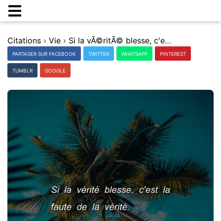
Citations
›
Vie
›
Si la vÃ©ritÃ© blesse, c'est la faute de la vÃ©ritÃ©.
PARTAGER SUR FACEBOOK
TWITTER
WHATSAPP
PINTEREST
TUMBLR
GOOGLE