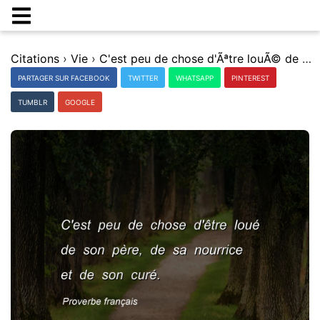
Citations
›
Vie
›
C'est peu de chose d'Ãªtre louÃ© de son pÃ¨re, de sa nourrice et de son curÃ©.
PARTAGER SUR FACEBOOK
TWITTER
WHATSAPP
PINTEREST
TUMBLR
GOOGLE