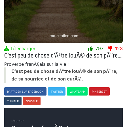
Télécharger
797
123
C'est peu de chose d'Ãªtre louÃ© de son pÃ¨re, de sa nourrice et de son curÃ©.
Proverbe franÃ§ais sur la vie :
C'est peu de chose d'Ãªtre louÃ© de son pÃ¨re,
de sa nourrice et de son curÃ©.
PARTAGER SUR FACEBOOK
TWITTER
WHATSAPP
PINTEREST
TUMBLR
GOOGLE
L'auteur