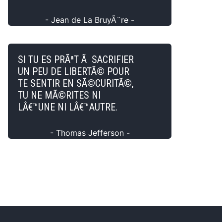
- Jean de La BruyÃ¨re -
SI TU ES PRÃªT Ã SACRIFIER
UN PEU DE LIBERTÃ© POUR
TE SENTIR EN SÃ©CURITÃ©,
TU NE MÃ©RITES NI
LÂ€™UNE NI LÂ€™AUTRE.
- Thomas Jefferson -