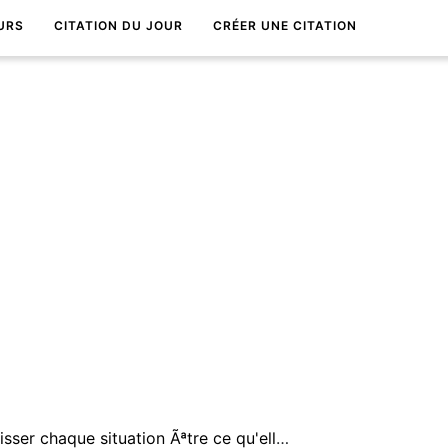
URS
CITATION DU JOUR
CRÉER UNE CITATION
La clÃ© du bonheur est de laisser chaque situation Ãªtre ce qu'elle est au lieu de ce que tu penses qu'elle devrait Ãªtre.