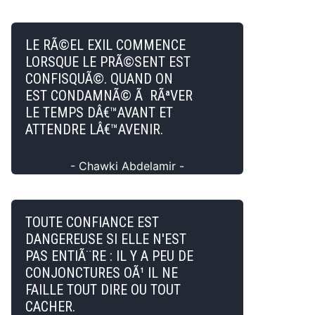
LE RÃ©EL EXIL COMMENCE
LORSQUE LE PRÃ©SENT EST
CONFISQUÃ©. QUAND ON
EST CONDAMNÃ© Ã RÃªVER
LE TEMPS DÂ€™AVANT ET
ATTENDRE LÂ€™AVENIR.
- Chawki Abdelamir -
TOUTE CONFIANCE EST
DANGEREUSE SI ELLE N'EST
PAS ENTIÃ¨RE : IL Y A PEU DE
CONJONCTURES OÃ¹ IL NE
FAILLE TOUT DIRE OU TOUT
CACHER.