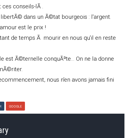
es conseils-lÃ .
a libertÃ© dans un Ã©tat bourgeois : l'argent.
amour est le prix !
tant de temps Ã mourir en nous qu'il en reste
lle est Ã©ternelle conquÃªte... On ne la donne
mÃ©riter.
recommencement, nous n'en avons jamais fini
R
GOOGLE
ary