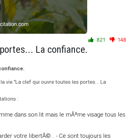
821
148
 portes... La confiance.
 confiance.
la vie "La clef qui ouvre toutes les portes... La
tations :
homme dans son lit mais le mÃªme visage tous les
der votre libertÃ©... - Ce sont toujours les