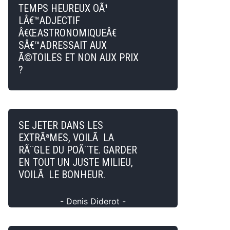
TEMPS HEUREUX OÃ¹
LÂ€™ADJECTIF
Â€ŒASTRONOMIQUEÂ€
SÂ€™ADRESSAIT AUX
Ã©TOILES ET NON AUX PRIX
?
SE JETER DANS LES
EXTRÃªMES, VOILÃ LA
RÃ¨GLE DU POÃ¨TE. GARDER
EN TOUT UN JUSTE MILIEU,
VOILÃ LE BONHEUR.
- Denis Diderot -