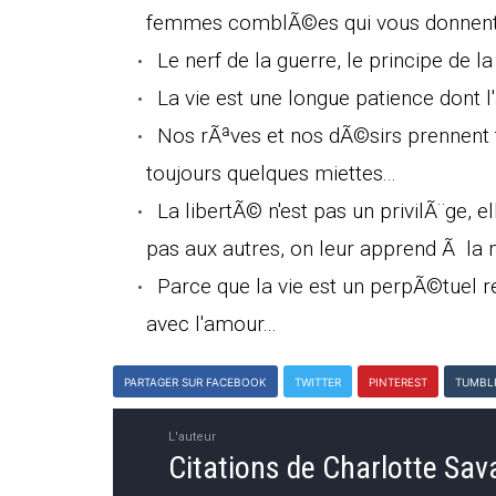
femmes comblÃ©es qui vous donnent c
Le nerf de la guerre, le principe de l
La vie est une longue patience dont l'
Nos rÃªves et nos dÃ©sirs prennent 
toujours quelques miettes...
La libertÃ© n'est pas un privilÃ¨ge, e
pas aux autres, on leur apprend Ã la 
Parce que la vie est un perpÃ©tuel 
avec l'amour...
PARTAGER SUR FACEBOOK
TWITTER
PINTEREST
TUMBL
L'auteur
Citations de Charlotte Sav