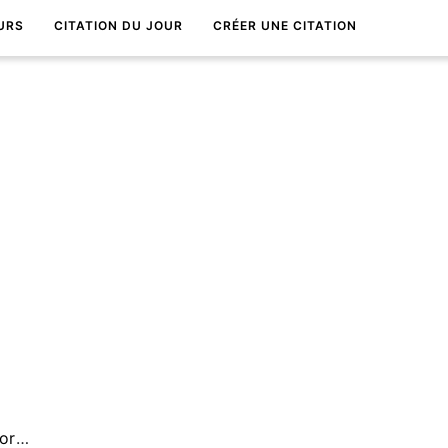
URS
CITATION DU JOUR
CRÉER UNE CITATION
La clef qui ouvre toutes les portes... La confiance.