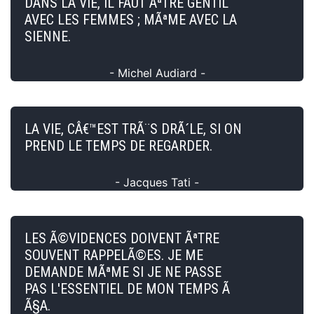
DANS LA VIE, IL FAUT ÃªTRE GENTIL
AVEC LES FEMMES ; MÃªME AVEC LA
SIENNE.
- Michel Audiard -
LA VIE, CÂ€™EST TRÃ¨S DRÃ´LE, SI ON
PREND LE TEMPS DE REGARDER.
- Jacques Tati -
LES Ã©VIDENCES DOIVENT ÃªTRE
SOUVENT RAPPELÃ©ES. JE ME
DEMANDE MÃªME SI JE NE PASSE
PAS L'ESSENTIEL DE MON TEMPS Ã
Ã§A.