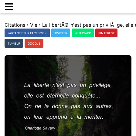
Citations
›
Vie
›
PARTAGER SUR FACEBOOK
TWITTER
WHATSAPP
PINTEREST
TUMBLR
GOOGLE