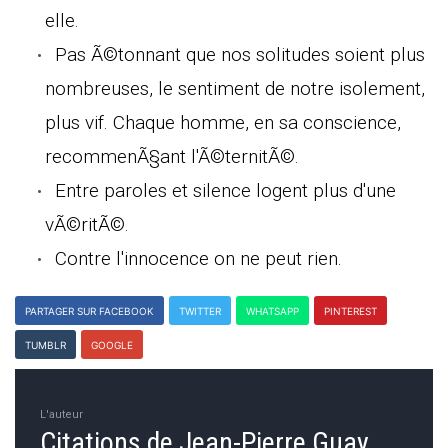
elle.
Pas Ã©tonnant que nos solitudes soient plus
nombreuses, le sentiment de notre isolement,
plus vif. Chaque homme, en sa conscience,
recommenÃ§ant l'Ã©ternitÃ©.
Entre paroles et silence logent plus d'une
vÃ©ritÃ©.
Contre l'innocence on ne peut rien.
PARTAGER SUR FACEBOOK
TWITTER
WHATSAPP
PINTEREST
TUMBLR
GOOGLE
L'auteur
Citations de Jean-Pierre Guay