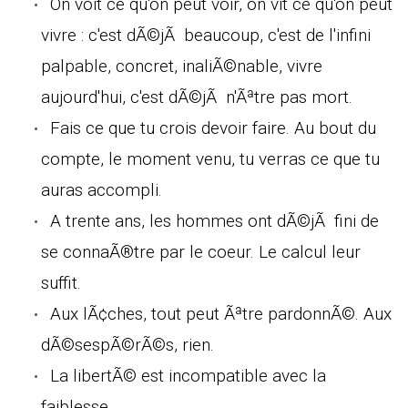
On voit ce qu'on peut voir, on vit ce qu'on peut
vivre : c'est dÃ©jÃ beaucoup, c'est de l'infini
palpable, concret, inaliÃ©nable, vivre
aujourd'hui, c'est dÃ©jÃ n'Ãªtre pas mort.
Fais ce que tu crois devoir faire. Au bout du
compte, le moment venu, tu verras ce que tu
auras accompli.
A trente ans, les hommes ont dÃ©jÃ fini de
se connaÃ®tre par le coeur. Le calcul leur
suffit.
Aux lÃ¢ches, tout peut Ãªtre pardonnÃ©. Aux
dÃ©sespÃ©rÃ©s, rien.
La libertÃ© est incompatible avec la
faiblesse.