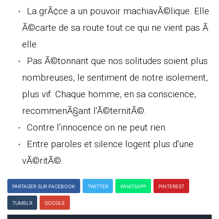
La grÃ¢ce a un pouvoir machiavÃ©lique. Elle
Ã©carte de sa route tout ce qui ne vient pas Ã
elle.
Pas Ã©tonnant que nos solitudes soient plus
nombreuses, le sentiment de notre isolement,
plus vif. Chaque homme, en sa conscience,
recommenÃ§ant l'Ã©ternitÃ©.
Contre l'innocence on ne peut rien.
Entre paroles et silence logent plus d'une
vÃ©ritÃ©.
PARTAGER SUR FACEBOOK
TWITTER
WHATSAPP
PINTEREST
TUMBLR
GOOGLE