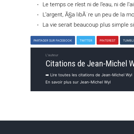
Le temps ce n'est ni de l'eau, ni de l
L'argent, Ã§a libÃ¨re un peu de la mort
La vie serait beaucoup plus simple si 
PARTAGER SUR FACEBOOK
TWITTER
PINTEREST
TUMBL
L'auteur
Citations de Jean-Michel W
➡️ Lire toutes les citations de Jean-Michel Wyl
En savoir plus sur Jean-Michel Wyl