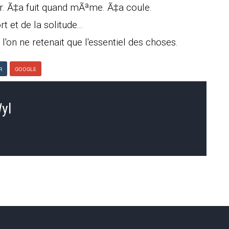
'air. Ã‡a fuit quand mÃªme. Ã‡a coule.
 et de la solitude...
l'on ne retenait que l'essentiel des choses.
R
GOOGLE
yl