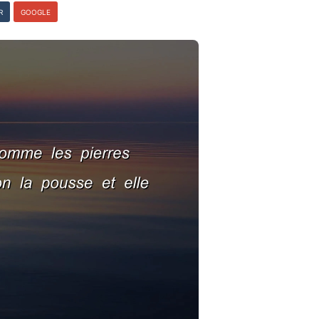
R
GOOGLE