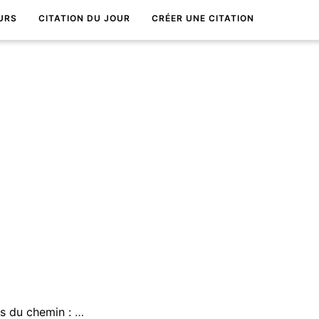
URS
CITATION DU JOUR
CRÉER UNE CITATION
La vie c'est comme les pierres du chemin : on la pousse et elle disparaÃ®t.