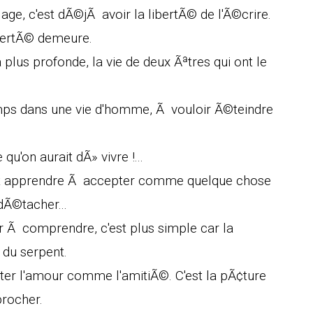
age, c'est dÃ©jÃ avoir la libertÃ© de l'Ã©crire.
ibertÃ© demeure.
 plus profonde, la vie de deux Ãªtres qui ont le
emps dans une vie d'homme, Ã vouloir Ã©teindre
u'on aurait dÃ» vivre !...
aut apprendre Ã accepter comme quelque chose
dÃ©tacher...
er Ã comprendre, c'est plus simple car la
 du serpent.
ter l'amour comme l'amitiÃ©. C'est la pÃ¢ture
procher.