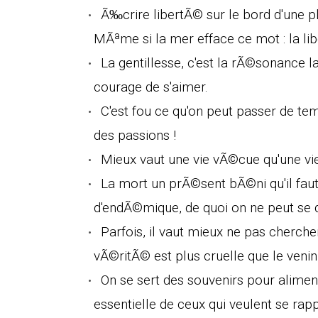
Ã‰crire libertÃ© sur le bord d'une pl
MÃªme si la mer efface ce mot : la l
La gentillesse, c'est la rÃ©sonance la
courage de s'aimer.
C'est fou ce qu'on peut passer de t
des passions !
Mieux vaut une vie vÃ©cue qu'une vie q
La mort un prÃ©sent bÃ©ni qu'il f
d'endÃ©mique, de quoi on ne peut se 
Parfois, il vaut mieux ne pas cherch
vÃ©ritÃ© est plus cruelle que le venin
On se sert des souvenirs pour alimen
essentielle de ceux qui veulent se rap