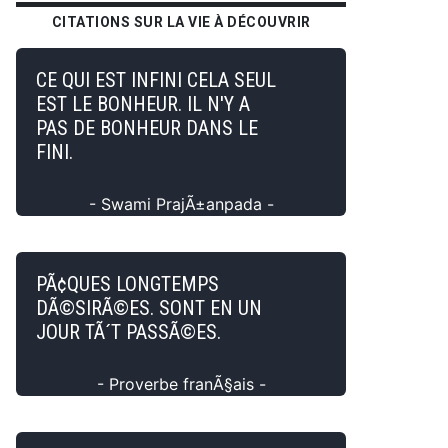
CITATIONS SUR LA VIE À DÉCOUVRIR
CE QUI EST INFINI CELA SEUL
EST LE BONHEUR. IL N'Y A
PAS DE BONHEUR DANS LE
FINI.
- Swami PrajÃ±anpada -
PÃ¢QUES LONGTEMPS
DÃ©SIRÃ©ES. SONT EN UN
JOUR TÃ´T PASSÃ©ES.
- Proverbe franÃ§ais -