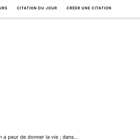
URS
CITATION DU JOUR
CRÉER UNE CITATION
Dans les jeunes Ã©treintes on a peur de donner la vie ; dans les derniÃ¨res, on redoute de donner la sienne.