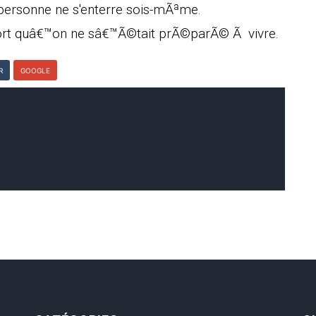
e personne ne s'enterre sois-mÃªme.
ort quâ€™on ne sâ€™Ã©tait prÃ©parÃ© Ã vivre.
R
GOOGLE