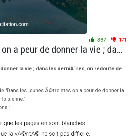
867
171
Dans les jeunes Ã©treintes on a peur de donner la vie ; dans les derniÃ¨res, on redoute de donner la sienne.
donner la vie ; dans les derniÃ¨res, on redoute de
vie "Dans les jeunes Ã©treintes on a peur de donner la
la sienne.".
ons :
oir que les pages en sont blanches.
e la vÃ©ritÃ© ne soit pas difficile.