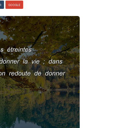
R
GOOGLE