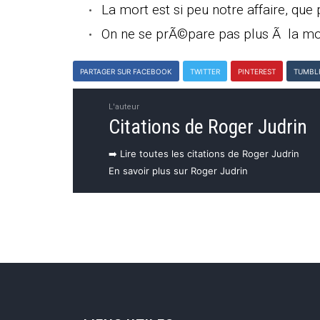
La mort est si peu notre affaire, qu
On ne se prÃ©pare pas plus Ã la m
PARTAGER SUR FACEBOOK
TWITTER
PINTEREST
TUMBL
L'auteur
Citations de Roger Judrin
➡️ Lire toutes les citations de Roger Judrin
En savoir plus sur Roger Judrin