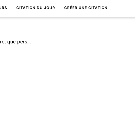
URS
CITATION DU JOUR
CRÉER UNE CITATION
La mort est si peu notre affaire, que personne ne s'enterre sois-mÃªme.