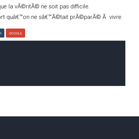
e la vÃ©ritÃ© ne soit pas difficile.
ort quâ€™on ne sâ€™Ã©tait prÃ©parÃ© Ã vivre.
R
GOOGLE