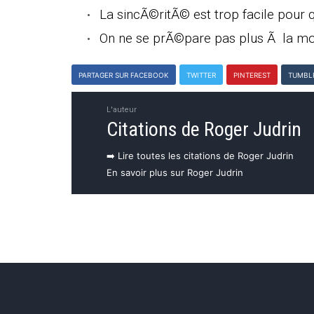
La sincÃ©ritÃ© est trop facile pour qu
On ne se prÃ©pare pas plus Ã la m
PARTAGER SUR FACEBOOK
TWITTER
PINTEREST
TUMBL
L'auteur
Citations de Roger Judrin
➡️ Lire toutes les citations de Roger Judrin
En savoir plus sur Roger Judrin